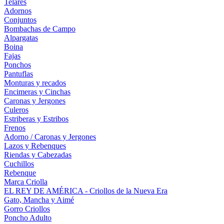
Telares
Adornos
Conjuntos
Bombachas de Campo
Alpargatas
Boina
Fajas
Ponchos
Pantuflas
Monturas y recados
Encimeras y Cinchas
Caronas y Jergones
Culeros
Estriberas y Estribos
Frenos
Adorno / Caronas y Jergones
Lazos y Rebenques
Riendas y Cabezadas
Cuchillos
Rebenque
Marca Criolla
EL REY DE AMÉRICA - Criollos de la Nueva Era
Gato, Mancha y Aimé
Gorro Criollos
Poncho Adulto