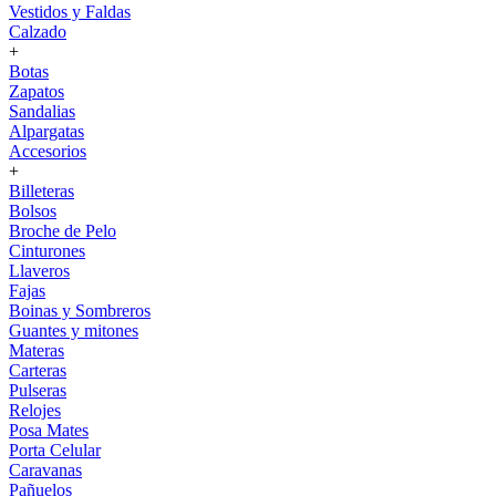
Vestidos y Faldas
Calzado
+
Botas
Zapatos
Sandalias
Alpargatas
Accesorios
+
Billeteras
Bolsos
Broche de Pelo
Cinturones
Llaveros
Fajas
Boinas y Sombreros
Guantes y mitones
Materas
Carteras
Pulseras
Relojes
Posa Mates
Porta Celular
Caravanas
Pañuelos