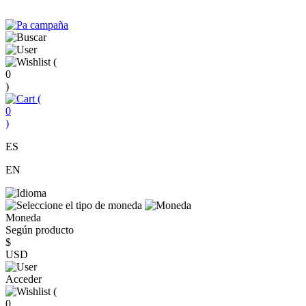
(
0
)
(
0
)
ES
EN
Moneda
Según producto
$
USD
Acceder
(
0