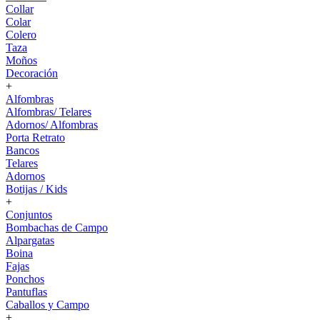
Collar
Colar
Colero
Taza
Moños
Decoración
+
Alfombras
Alfombras/ Telares
Adornos/ Alfombras
Porta Retrato
Bancos
Telares
Adornos
Botijas / Kids
+
Conjuntos
Bombachas de Campo
Alpargatas
Boina
Fajas
Ponchos
Pantuflas
Caballos y Campo
+