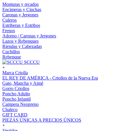
Monturas y recados
Encimeras y Cinchas
Caronas y Jergones
Culeros
Estriberas y Estribos
Frenos
Adorno / Caronas y Jergones
Lazos y Rebenques
Riendas y Cabezadas
Cuchillos
Rebenque
SCCCU
+
Marca Criolla
EL REY DE AMÉRICA - Criollos de la Nueva Era
Gato, Mancha y Aimé
Gorro Criollos
Poncho Adulto
Poncho Infantil
Campera Neopreno
Chaleco
GIFT CARD
PIEZAS ÚNICAS A PRECIOS ÚNICOS
+
Vestidos