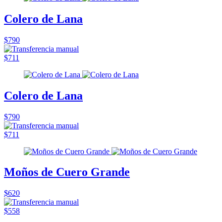
Colero de Lana
$790
$711
Colero de Lana
$790
$711
Moños de Cuero Grande
$620
$558