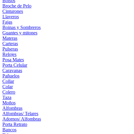
Bolsos
Broche de Pelo
Cinturones
Llaveros
Fajas
Boinas y Sombreros
Guantes y mitones
Materas
Carteras
Pulseras
Relojes
Posa Mates
Porta Celular
Caravanas
Pañuelos
Collar
Colar
Colero
Taza
Moños
Alfombras
Alfombras/ Telares
Adornos/ Alfombras
Porta Retrato
Bancos