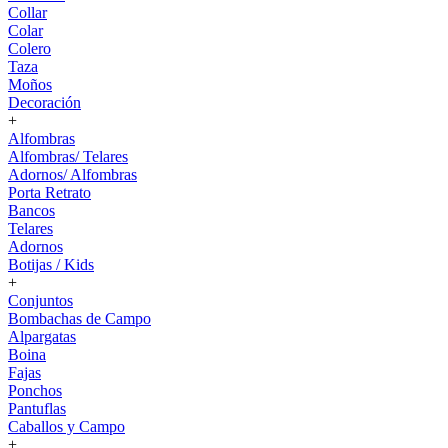
Collar
Colar
Colero
Taza
Moños
Decoración
+
Alfombras
Alfombras/ Telares
Adornos/ Alfombras
Porta Retrato
Bancos
Telares
Adornos
Botijas / Kids
+
Conjuntos
Bombachas de Campo
Alpargatas
Boina
Fajas
Ponchos
Pantuflas
Caballos y Campo
+