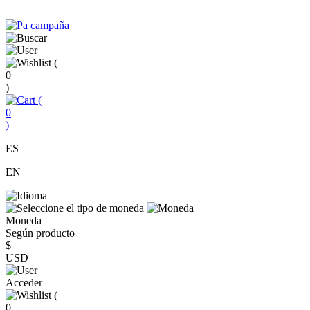
(
0
)
(
0
)
ES
EN
Moneda
Según producto
$
USD
Acceder
(
0