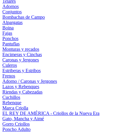
Telares
Adornos
Conjuntos
Bombachas de Campo
Alpargatas
Boina
Fajas
Ponchos
Pantuflas
Monturas y recados
Encimeras y Cinchas
Caronas y Jergones
Culeros
Estriberas y Estribos
Frenos
Adorno / Caronas y Jergones
Lazos y Rebenques
Riendas y Cabezadas
Cuchillos
Rebenque
Marca Criolla
EL REY DE AMÉRICA - Criollos de la Nueva Era
Gato, Mancha y Aimé
Gorro Criollos
Poncho Adulto