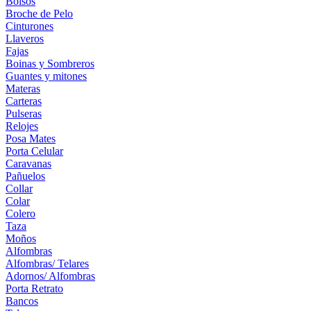
Bolsos
Broche de Pelo
Cinturones
Llaveros
Fajas
Boinas y Sombreros
Guantes y mitones
Materas
Carteras
Pulseras
Relojes
Posa Mates
Porta Celular
Caravanas
Pañuelos
Collar
Colar
Colero
Taza
Moños
Alfombras
Alfombras/ Telares
Adornos/ Alfombras
Porta Retrato
Bancos