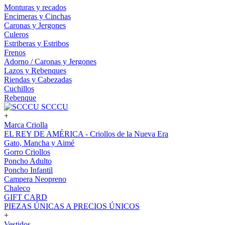
Monturas y recados
Encimeras y Cinchas
Caronas y Jergones
Culeros
Estriberas y Estribos
Frenos
Adorno / Caronas y Jergones
Lazos y Rebenques
Riendas y Cabezadas
Cuchillos
Rebenque
SCCCU
+
Marca Criolla
EL REY DE AMÉRICA - Criollos de la Nueva Era
Gato, Mancha y Aimé
Gorro Criollos
Poncho Adulto
Poncho Infantil
Campera Neopreno
Chaleco
GIFT CARD
PIEZAS ÚNICAS A PRECIOS ÚNICOS
+
Vestidos