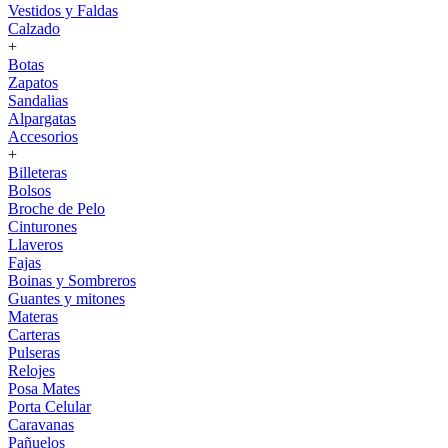
Vestidos y Faldas
Calzado
+
Botas
Zapatos
Sandalias
Alpargatas
Accesorios
+
Billeteras
Bolsos
Broche de Pelo
Cinturones
Llaveros
Fajas
Boinas y Sombreros
Guantes y mitones
Materas
Carteras
Pulseras
Relojes
Posa Mates
Porta Celular
Caravanas
Pañuelos