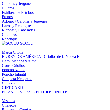
Caronas y Jergones
Culeros
Estriberas y Estribos
Frenos
Adorno / Caronas y Jergones
Lazos y Rebenques
Riendas y Cabezadas
Cuchillos
Rebenque
SCCCU
+
Marca Criolla
EL REY DE AMÉRICA - Criollos de la Nueva Era
Gato, Mancha y Aimé
Gorro Criollos
Poncho Adulto
Poncho Infantil
Campera Neopreno
Chaleco
GIFT CARD
PIEZAS ÚNICAS A PRECIOS ÚNICOS
+
Vestidos
Chalecos
Remeras y Camisas