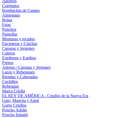
Adornos
Conjuntos
Bombachas de Campo
Alpargatas
Boina
Fajas
Ponchos
Pantuflas
Monturas y recados
Encimeras y Cinchas
Caronas y Jergones
Culeros
Estriberas y Estribos
Frenos
Adorno / Caronas y Jergones
Lazos y Rebenques
Riendas y Cabezadas
Cuchillos
Rebenque
Marca Criolla
EL REY DE AMÉRICA - Criollos de la Nueva Era
Gato, Mancha y Aimé
Gorro Criollos
Poncho Adulto
Poncho Infantil