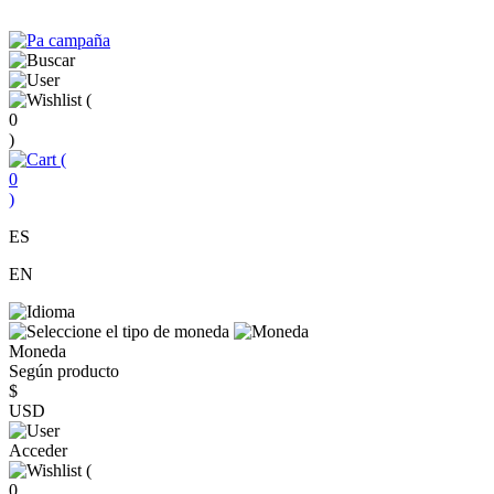
(
0
)
(
0
)
ES
EN
Moneda
Según producto
$
USD
Acceder
(
0