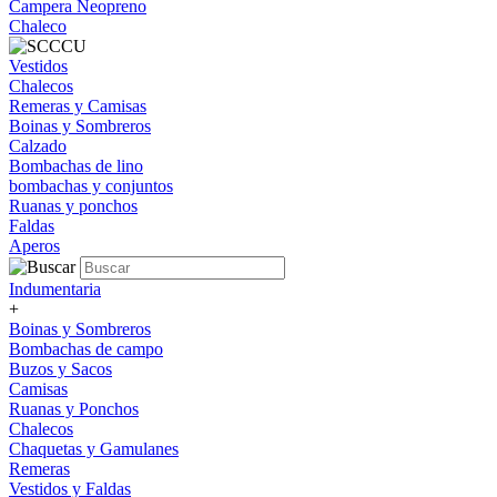
Campera Neopreno
Chaleco
Vestidos
Chalecos
Remeras y Camisas
Boinas y Sombreros
Calzado
Bombachas de lino
bombachas y conjuntos
Ruanas y ponchos
Faldas
Aperos
Indumentaria
+
Boinas y Sombreros
Bombachas de campo
Buzos y Sacos
Camisas
Ruanas y Ponchos
Chalecos
Chaquetas y Gamulanes
Remeras
Vestidos y Faldas