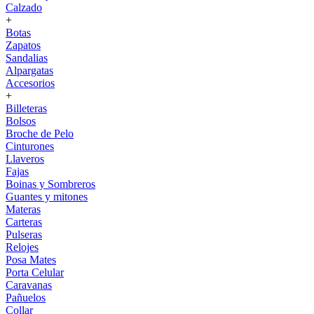
Calzado
+
Botas
Zapatos
Sandalias
Alpargatas
Accesorios
+
Billeteras
Bolsos
Broche de Pelo
Cinturones
Llaveros
Fajas
Boinas y Sombreros
Guantes y mitones
Materas
Carteras
Pulseras
Relojes
Posa Mates
Porta Celular
Caravanas
Pañuelos
Collar