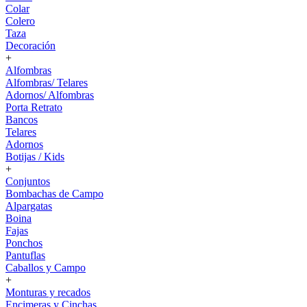
Colar
Colero
Taza
Decoración
+
Alfombras
Alfombras/ Telares
Adornos/ Alfombras
Porta Retrato
Bancos
Telares
Adornos
Botijas / Kids
+
Conjuntos
Bombachas de Campo
Alpargatas
Boina
Fajas
Ponchos
Pantuflas
Caballos y Campo
+
Monturas y recados
Encimeras y Cinchas