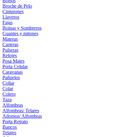
Bolsos
Broche de Pelo
Cinturones
Llaveros
Fajas
Boinas y Sombreros
Guantes y mitones
Materas
Carteras
Pulseras
Relojes
Posa Mates
Porta Celular
Caravanas
Pañuelos
Collar
Colar
Colero
Taza
Alfombras
Alfombras/ Telares
Adornos/ Alfombras
Porta Retrato
Bancos
Telares