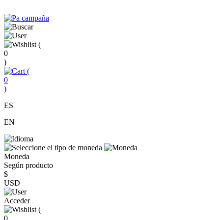
(
0
)
(
0
)
ES
EN
Moneda
Según producto
$
USD
Acceder
(
0