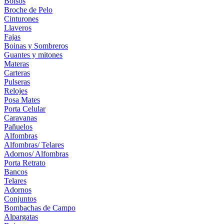
Bolsos
Broche de Pelo
Cinturones
Llaveros
Fajas
Boinas y Sombreros
Guantes y mitones
Materas
Carteras
Pulseras
Relojes
Posa Mates
Porta Celular
Caravanas
Pañuelos
Alfombras
Alfombras/ Telares
Adornos/ Alfombras
Porta Retrato
Bancos
Telares
Adornos
Conjuntos
Bombachas de Campo
Alpargatas