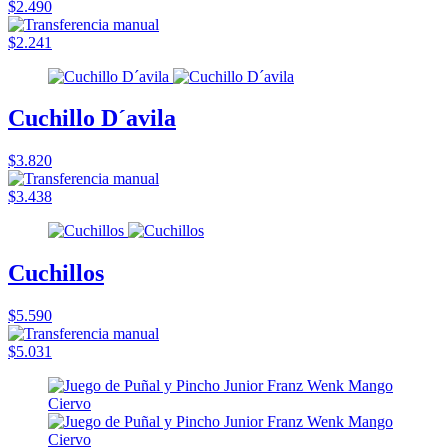
$2.490
$2.241
Cuchillo D´avila
$3.820
$3.438
Cuchillos
$5.590
$5.031