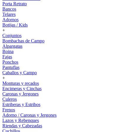
Porta Retrato
Bancos
Telares
Adornos
Botijas / Kids
+
Conjuntos
Bombachas de Campo
Alpargatas
Boina
Fajas
Ponchos
Pantuflas
Caballos y Campo
+
Monturas y recados
Encimeras y Cinchas
Caronas y Jergones
Culeros
Estriberas y Estribos
Frenos
Adorno / Caronas y Jergones
Lazos y Rebenques
Riendas y Cabezadas
Cuchillos