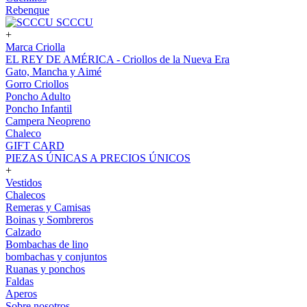
Rebenque
SCCCU
+
Marca Criolla
EL REY DE AMÉRICA - Criollos de la Nueva Era
Gato, Mancha y Aimé
Gorro Criollos
Poncho Adulto
Poncho Infantil
Campera Neopreno
Chaleco
GIFT CARD
PIEZAS ÚNICAS A PRECIOS ÚNICOS
+
Vestidos
Chalecos
Remeras y Camisas
Boinas y Sombreros
Calzado
Bombachas de lino
bombachas y conjuntos
Ruanas y ponchos
Faldas
Aperos
Sobre nosotros