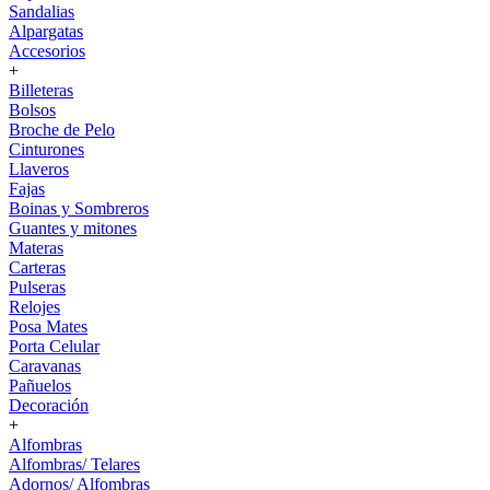
Sandalias
Alpargatas
Accesorios
+
Billeteras
Bolsos
Broche de Pelo
Cinturones
Llaveros
Fajas
Boinas y Sombreros
Guantes y mitones
Materas
Carteras
Pulseras
Relojes
Posa Mates
Porta Celular
Caravanas
Pañuelos
Decoración
+
Alfombras
Alfombras/ Telares
Adornos/ Alfombras