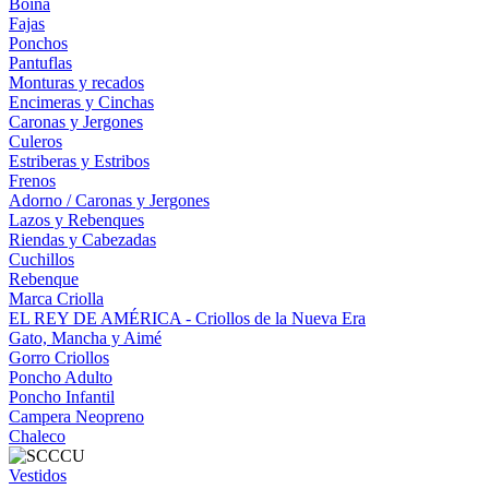
Boina
Fajas
Ponchos
Pantuflas
Monturas y recados
Encimeras y Cinchas
Caronas y Jergones
Culeros
Estriberas y Estribos
Frenos
Adorno / Caronas y Jergones
Lazos y Rebenques
Riendas y Cabezadas
Cuchillos
Rebenque
Marca Criolla
EL REY DE AMÉRICA - Criollos de la Nueva Era
Gato, Mancha y Aimé
Gorro Criollos
Poncho Adulto
Poncho Infantil
Campera Neopreno
Chaleco
Vestidos