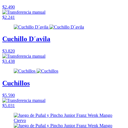
$2.490
$2.241
Cuchillo D´avila
$3.820
$3.438
Cuchillos
$5.590
$5.031