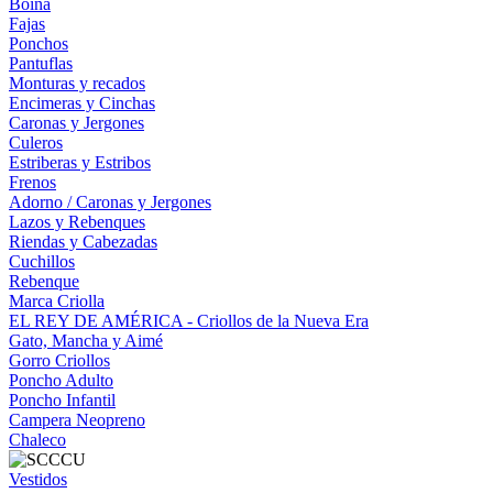
Boina
Fajas
Ponchos
Pantuflas
Monturas y recados
Encimeras y Cinchas
Caronas y Jergones
Culeros
Estriberas y Estribos
Frenos
Adorno / Caronas y Jergones
Lazos y Rebenques
Riendas y Cabezadas
Cuchillos
Rebenque
Marca Criolla
EL REY DE AMÉRICA - Criollos de la Nueva Era
Gato, Mancha y Aimé
Gorro Criollos
Poncho Adulto
Poncho Infantil
Campera Neopreno
Chaleco
Vestidos