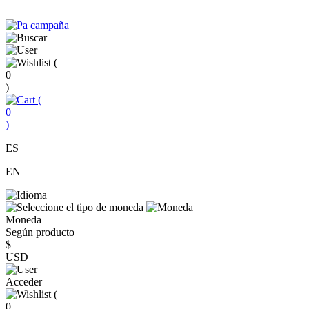
(
0
)
(
0
)
ES
EN
Moneda
Según producto
$
USD
Acceder
(
0