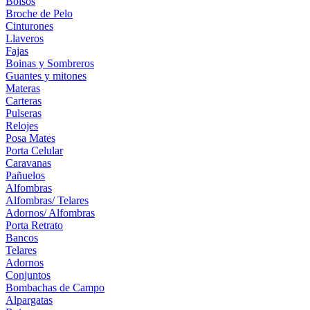
Bolsos
Broche de Pelo
Cinturones
Llaveros
Fajas
Boinas y Sombreros
Guantes y mitones
Materas
Carteras
Pulseras
Relojes
Posa Mates
Porta Celular
Caravanas
Pañuelos
Alfombras
Alfombras/ Telares
Adornos/ Alfombras
Porta Retrato
Bancos
Telares
Adornos
Conjuntos
Bombachas de Campo
Alpargatas