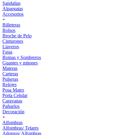
Sandalias
Alpargatas
Accesorios
+
Billeteras
Bolsos
Broche de Pelo
Cinturones
Llaveros
Fajas
Boinas y Sombreros
Guantes y mitones
Materas
Carteras
Pulseras
Relojes
Posa Mates
Porta Celular
Caravanas
Pañuelos
Decoración
+
Alfombras
Alfombras/ Telares
Adornos/ Alfombras