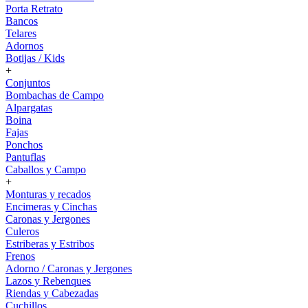
Porta Retrato
Bancos
Telares
Adornos
Botijas / Kids
+
Conjuntos
Bombachas de Campo
Alpargatas
Boina
Fajas
Ponchos
Pantuflas
Caballos y Campo
+
Monturas y recados
Encimeras y Cinchas
Caronas y Jergones
Culeros
Estriberas y Estribos
Frenos
Adorno / Caronas y Jergones
Lazos y Rebenques
Riendas y Cabezadas
Cuchillos