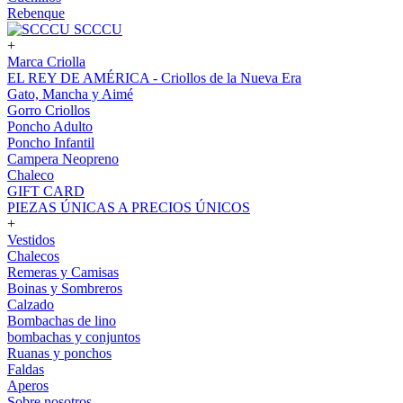
Rebenque
SCCCU
+
Marca Criolla
EL REY DE AMÉRICA - Criollos de la Nueva Era
Gato, Mancha y Aimé
Gorro Criollos
Poncho Adulto
Poncho Infantil
Campera Neopreno
Chaleco
GIFT CARD
PIEZAS ÚNICAS A PRECIOS ÚNICOS
+
Vestidos
Chalecos
Remeras y Camisas
Boinas y Sombreros
Calzado
Bombachas de lino
bombachas y conjuntos
Ruanas y ponchos
Faldas
Aperos
Sobre nosotros