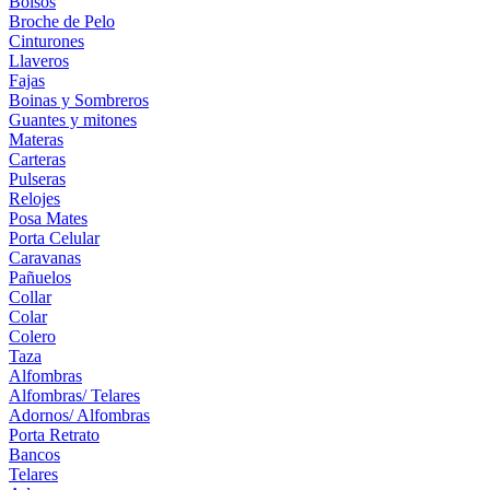
Bolsos
Broche de Pelo
Cinturones
Llaveros
Fajas
Boinas y Sombreros
Guantes y mitones
Materas
Carteras
Pulseras
Relojes
Posa Mates
Porta Celular
Caravanas
Pañuelos
Collar
Colar
Colero
Taza
Alfombras
Alfombras/ Telares
Adornos/ Alfombras
Porta Retrato
Bancos
Telares