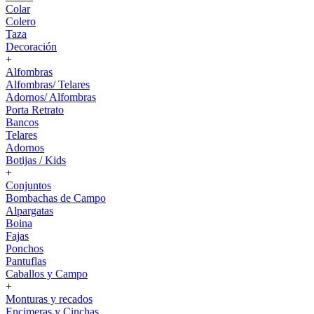
Colar
Colero
Taza
Decoración
+
Alfombras
Alfombras/ Telares
Adornos/ Alfombras
Porta Retrato
Bancos
Telares
Adornos
Botijas / Kids
+
Conjuntos
Bombachas de Campo
Alpargatas
Boina
Fajas
Ponchos
Pantuflas
Caballos y Campo
+
Monturas y recados
Encimeras y Cinchas