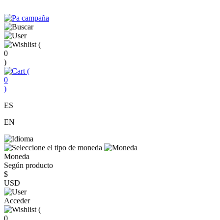
(
0
)
(
0
)
ES
EN
Moneda
Según producto
$
USD
Acceder
(
0