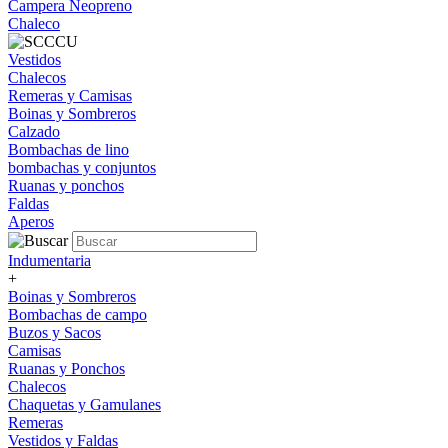
Campera Neopreno
Chaleco
Vestidos
Chalecos
Remeras y Camisas
Boinas y Sombreros
Calzado
Bombachas de lino
bombachas y conjuntos
Ruanas y ponchos
Faldas
Aperos
Indumentaria
+
Boinas y Sombreros
Bombachas de campo
Buzos y Sacos
Camisas
Ruanas y Ponchos
Chalecos
Chaquetas y Gamulanes
Remeras
Vestidos y Faldas