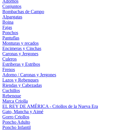
Adornos
Conjuntos
Bombachas de Campo
Alpargatas
Boina
Fajas
Ponchos
Pantuflas
Monturas y recados
Encimeras y Cinchas
Caronas y Jergones
Culeros
Estriberas y Estribos
Frenos
Adorno / Caronas y Jergones
Lazos y Rebenques
Riendas y Cabezadas
Cuchillos
Rebenque
Marca Criolla
EL REY DE AMÉRICA - Criollos de la Nueva Era
Gato, Mancha y Aimé
Gorro Criollos
Poncho Adulto
Poncho Infantil