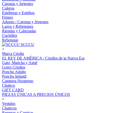
Caronas y Jergones
Culeros
Estriberas y Estribos
Frenos
Adorno / Caronas y Jergones
Lazos y Rebenques
Riendas y Cabezadas
Cuchillos
Rebenque
SCCCU
+
Marca Criolla
EL REY DE AMÉRICA - Criollos de la Nueva Era
Gato, Mancha y Aimé
Gorro Criollos
Poncho Adulto
Poncho Infantil
Campera Neopreno
Chaleco
GIFT CARD
PIEZAS ÚNICAS A PRECIOS ÚNICOS
+
Vestidos
Chalecos
Remeras y Camisas