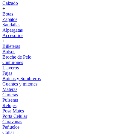
Calzado
+
Botas
Zapatos
Sandalias
Alpargatas
Accesorios
+
Billeteras
Bolsos
Broche de Pelo
Cinturones
Llaveros
Fajas
Boinas y Sombreros
Guantes y mitones
Materas
Carteras
Pulseras
Relojes
Posa Mates
Porta Celular
Caravanas
Pañuelos
Collar