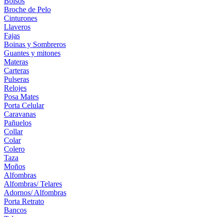
Bolsos
Broche de Pelo
Cinturones
Llaveros
Fajas
Boinas y Sombreros
Guantes y mitones
Materas
Carteras
Pulseras
Relojes
Posa Mates
Porta Celular
Caravanas
Pañuelos
Collar
Colar
Colero
Taza
Moños
Alfombras
Alfombras/ Telares
Adornos/ Alfombras
Porta Retrato
Bancos