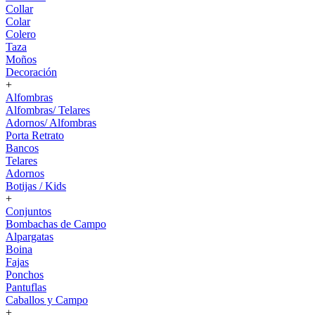
Collar
Colar
Colero
Taza
Moños
Decoración
+
Alfombras
Alfombras/ Telares
Adornos/ Alfombras
Porta Retrato
Bancos
Telares
Adornos
Botijas / Kids
+
Conjuntos
Bombachas de Campo
Alpargatas
Boina
Fajas
Ponchos
Pantuflas
Caballos y Campo
+