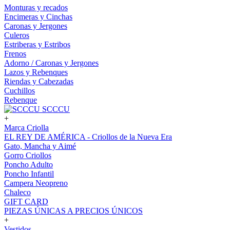
Monturas y recados
Encimeras y Cinchas
Caronas y Jergones
Culeros
Estriberas y Estribos
Frenos
Adorno / Caronas y Jergones
Lazos y Rebenques
Riendas y Cabezadas
Cuchillos
Rebenque
SCCCU
+
Marca Criolla
EL REY DE AMÉRICA - Criollos de la Nueva Era
Gato, Mancha y Aimé
Gorro Criollos
Poncho Adulto
Poncho Infantil
Campera Neopreno
Chaleco
GIFT CARD
PIEZAS ÚNICAS A PRECIOS ÚNICOS
+
Vestidos