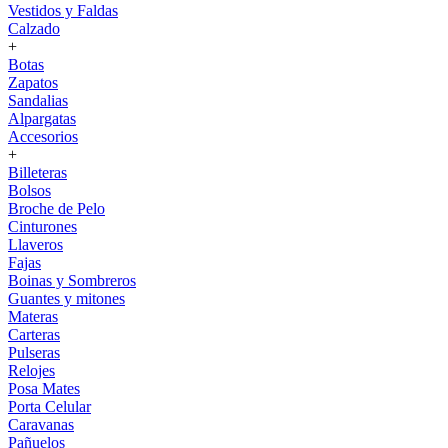
Vestidos y Faldas
Calzado
+
Botas
Zapatos
Sandalias
Alpargatas
Accesorios
+
Billeteras
Bolsos
Broche de Pelo
Cinturones
Llaveros
Fajas
Boinas y Sombreros
Guantes y mitones
Materas
Carteras
Pulseras
Relojes
Posa Mates
Porta Celular
Caravanas
Pañuelos