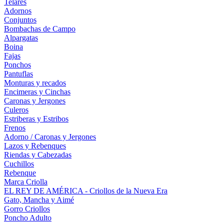
Telares
Adornos
Conjuntos
Bombachas de Campo
Alpargatas
Boina
Fajas
Ponchos
Pantuflas
Monturas y recados
Encimeras y Cinchas
Caronas y Jergones
Culeros
Estriberas y Estribos
Frenos
Adorno / Caronas y Jergones
Lazos y Rebenques
Riendas y Cabezadas
Cuchillos
Rebenque
Marca Criolla
EL REY DE AMÉRICA - Criollos de la Nueva Era
Gato, Mancha y Aimé
Gorro Criollos
Poncho Adulto