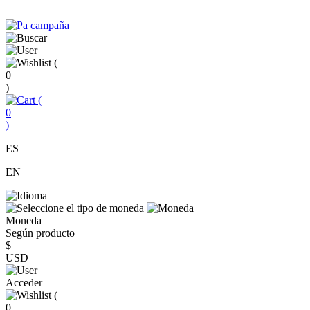
(
0
)
(
0
)
ES
EN
Moneda
Según producto
$
USD
Acceder
(
0