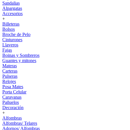
Sandalias
Alpargatas
Accesorios
+
Billeteras
Bolsos
Broche de Pelo
Cinturones
Llaveros
Fajas
Boinas y Sombreros
Guantes y mitones
Materas
Carteras
Pulseras
Relojes
Posa Mates
Porta Celular
Caravanas
Pañuelos
Decoración
+
Alfombras
Alfombras/ Telares
Adornos/ Alfombras