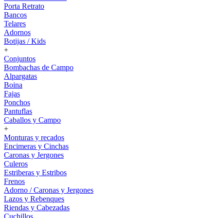
Porta Retrato
Bancos
Telares
Adornos
Botijas / Kids
+
Conjuntos
Bombachas de Campo
Alpargatas
Boina
Fajas
Ponchos
Pantuflas
Caballos y Campo
+
Monturas y recados
Encimeras y Cinchas
Caronas y Jergones
Culeros
Estriberas y Estribos
Frenos
Adorno / Caronas y Jergones
Lazos y Rebenques
Riendas y Cabezadas
Cuchillos