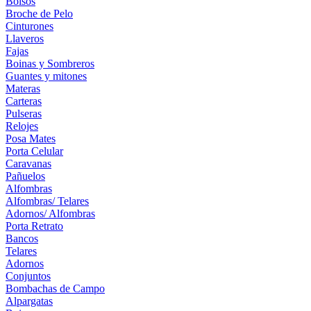
Bolsos
Broche de Pelo
Cinturones
Llaveros
Fajas
Boinas y Sombreros
Guantes y mitones
Materas
Carteras
Pulseras
Relojes
Posa Mates
Porta Celular
Caravanas
Pañuelos
Alfombras
Alfombras/ Telares
Adornos/ Alfombras
Porta Retrato
Bancos
Telares
Adornos
Conjuntos
Bombachas de Campo
Alpargatas