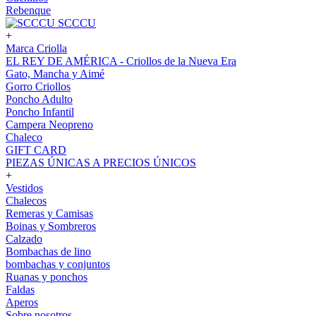
Rebenque
SCCCU
+
Marca Criolla
EL REY DE AMÉRICA - Criollos de la Nueva Era
Gato, Mancha y Aimé
Gorro Criollos
Poncho Adulto
Poncho Infantil
Campera Neopreno
Chaleco
GIFT CARD
PIEZAS ÚNICAS A PRECIOS ÚNICOS
+
Vestidos
Chalecos
Remeras y Camisas
Boinas y Sombreros
Calzado
Bombachas de lino
bombachas y conjuntos
Ruanas y ponchos
Faldas
Aperos
Sobre nosotros