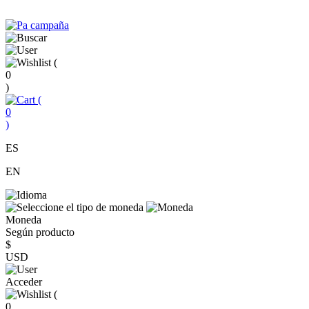
(
0
)
(
0
)
ES
EN
Moneda
Según producto
$
USD
Acceder
(
0