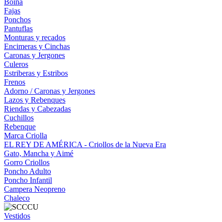
Boina
Fajas
Ponchos
Pantuflas
Monturas y recados
Encimeras y Cinchas
Caronas y Jergones
Culeros
Estriberas y Estribos
Frenos
Adorno / Caronas y Jergones
Lazos y Rebenques
Riendas y Cabezadas
Cuchillos
Rebenque
Marca Criolla
EL REY DE AMÉRICA - Criollos de la Nueva Era
Gato, Mancha y Aimé
Gorro Criollos
Poncho Adulto
Poncho Infantil
Campera Neopreno
Chaleco
Vestidos