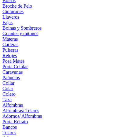
Bolsos
Broche de Pelo
Cinturones
Llaveros
Fajas
Boinas y Sombreros
Guantes y mitones
Materas
Carteras
Pulseras
Relojes
Posa Mates
Porta Celular
Caravanas
Pañuelos
Collar
Colar
Colero
Taza
Alfombras
Alfombras/ Telares
Adornos/ Alfombras
Porta Retrato
Bancos
Telares