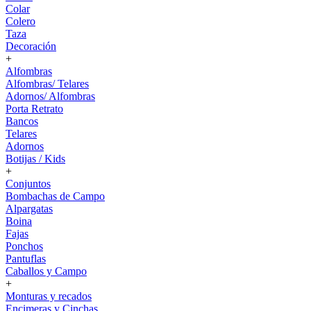
Colar
Colero
Taza
Decoración
+
Alfombras
Alfombras/ Telares
Adornos/ Alfombras
Porta Retrato
Bancos
Telares
Adornos
Botijas / Kids
+
Conjuntos
Bombachas de Campo
Alpargatas
Boina
Fajas
Ponchos
Pantuflas
Caballos y Campo
+
Monturas y recados
Encimeras y Cinchas