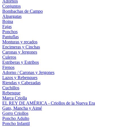
Adornos
Conjuntos
Bombachas de Campo
Alpargatas
Boina
Fajas
Ponchos
Pantuflas
Monturas y recados
Encimeras y Cinchas
Caronas y Jergones
Culeros
Estriberas y Estribos
Frenos
Adorno / Caronas y Jergones
Lazos y Rebenques
Riendas y Cabezadas
Cuchillos
Rebenque
Marca Criolla
EL REY DE AMÉRICA - Criollos de la Nueva Era
Gato, Mancha y Aimé
Gorro Criollos
Poncho Adulto
Poncho Infantil