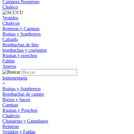
Campera Neopreno
Chaleco
Vestidos
Chalecos
Remeras y Camisas
Boinas y Sombreros
Calzado
Bombachas de lino
bombachas y conjuntos
Ruanas y ponchos
Faldas
Aperos
Indumentaria
+
Boinas y Sombreros
Bombachas de campo
Buzos y Sacos
Camisas
Ruanas y Ponchos
Chalecos
Chaquetas y Gamulanes
Remeras
Vestidos y Faldas