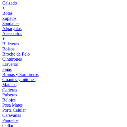
Calzado
+
Botas
Zapatos
Sandalias
Alpargatas
Accesorios
+
Billeteras
Bolsos
Broche de Pelo
Cinturones
Llaveros
Fajas
Boinas y Sombreros
Guantes y mitones
Materas
Carteras
Pulseras
Relojes
Posa Mates
Porta Celular
Caravanas
Pañuelos
Collar