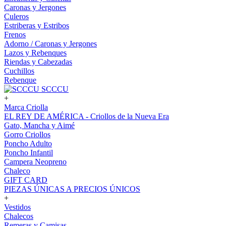
Caronas y Jergones
Culeros
Estriberas y Estribos
Frenos
Adorno / Caronas y Jergones
Lazos y Rebenques
Riendas y Cabezadas
Cuchillos
Rebenque
SCCCU
+
Marca Criolla
EL REY DE AMÉRICA - Criollos de la Nueva Era
Gato, Mancha y Aimé
Gorro Criollos
Poncho Adulto
Poncho Infantil
Campera Neopreno
Chaleco
GIFT CARD
PIEZAS ÚNICAS A PRECIOS ÚNICOS
+
Vestidos
Chalecos
Remeras y Camisas