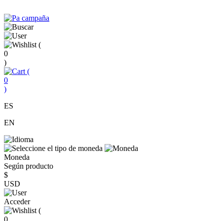
(
0
)
(
0
)
ES
EN
Moneda
Según producto
$
USD
Acceder
(
0