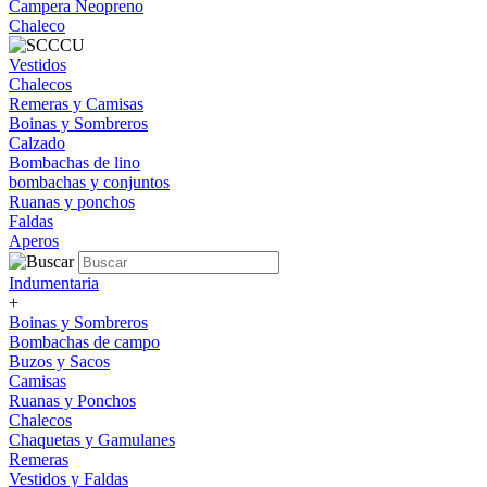
Campera Neopreno
Chaleco
Vestidos
Chalecos
Remeras y Camisas
Boinas y Sombreros
Calzado
Bombachas de lino
bombachas y conjuntos
Ruanas y ponchos
Faldas
Aperos
Indumentaria
+
Boinas y Sombreros
Bombachas de campo
Buzos y Sacos
Camisas
Ruanas y Ponchos
Chalecos
Chaquetas y Gamulanes
Remeras
Vestidos y Faldas