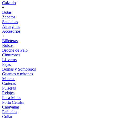
Calzado
+
Botas
Zapatos
Sandalias
Alpargatas
Accesorios
+
Billeteras
Bolsos
Broche de Pelo
Cinturones
Llaveros
Fajas
Boinas y Sombreros
Guantes y mitones
Materas
Carteras
Pulseras
Relojes
Posa Mates
Porta Celular
Caravanas
Pañuelos
Collar