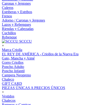
Caronas y Jergones
Culeros
Estriberas y Estribos
Frenos
Adorno / Caronas y Jergones
Lazos y Rebenques
Riendas y Cabezadas
Cuchillos
Rebenque
SCCCU
+
Marca Criolla
EL REY DE AMÉRICA - Criollos de la Nueva Era
Gato, Mancha y Aimé
Gorro Criollos
Poncho Adulto
Poncho Infantil
Campera Neopreno
Chaleco
GIFT CARD
PIEZAS ÚNICAS A PRECIOS ÚNICOS
+
Vestidos
Chalecos
Remeras y Camisas