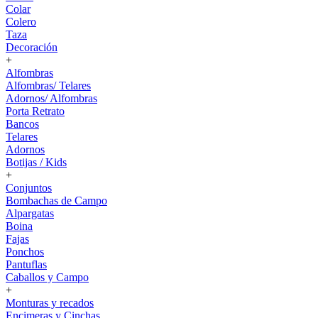
Colar
Colero
Taza
Decoración
+
Alfombras
Alfombras/ Telares
Adornos/ Alfombras
Porta Retrato
Bancos
Telares
Adornos
Botijas / Kids
+
Conjuntos
Bombachas de Campo
Alpargatas
Boina
Fajas
Ponchos
Pantuflas
Caballos y Campo
+
Monturas y recados
Encimeras y Cinchas