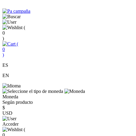
(
0
)
(
0
)
ES
EN
Moneda
Según producto
$
USD
Acceder
(
0