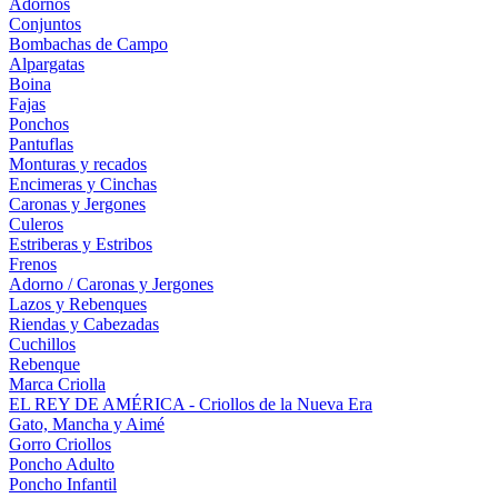
Adornos
Conjuntos
Bombachas de Campo
Alpargatas
Boina
Fajas
Ponchos
Pantuflas
Monturas y recados
Encimeras y Cinchas
Caronas y Jergones
Culeros
Estriberas y Estribos
Frenos
Adorno / Caronas y Jergones
Lazos y Rebenques
Riendas y Cabezadas
Cuchillos
Rebenque
Marca Criolla
EL REY DE AMÉRICA - Criollos de la Nueva Era
Gato, Mancha y Aimé
Gorro Criollos
Poncho Adulto
Poncho Infantil