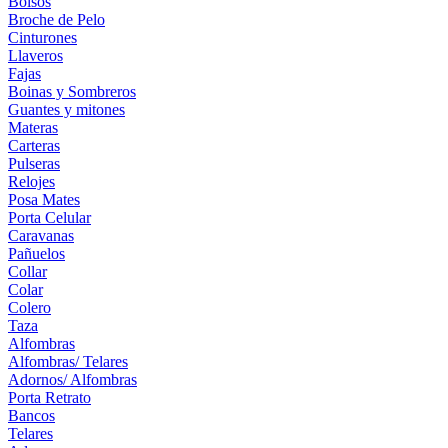
Bolsos
Broche de Pelo
Cinturones
Llaveros
Fajas
Boinas y Sombreros
Guantes y mitones
Materas
Carteras
Pulseras
Relojes
Posa Mates
Porta Celular
Caravanas
Pañuelos
Collar
Colar
Colero
Taza
Alfombras
Alfombras/ Telares
Adornos/ Alfombras
Porta Retrato
Bancos
Telares