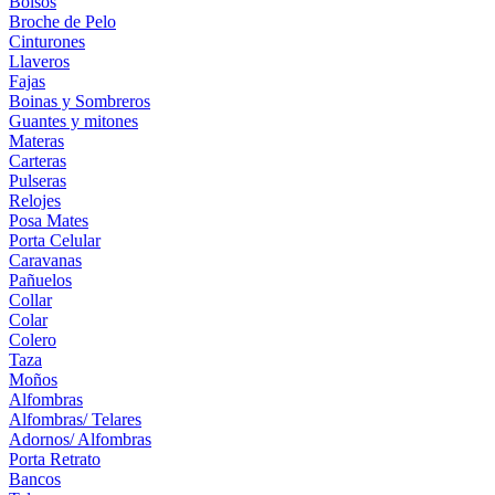
Bolsos
Broche de Pelo
Cinturones
Llaveros
Fajas
Boinas y Sombreros
Guantes y mitones
Materas
Carteras
Pulseras
Relojes
Posa Mates
Porta Celular
Caravanas
Pañuelos
Collar
Colar
Colero
Taza
Moños
Alfombras
Alfombras/ Telares
Adornos/ Alfombras
Porta Retrato
Bancos