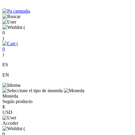
(
0
)
(
0
)
ES
EN
Moneda
Según producto
$
USD
Acceder
(
0