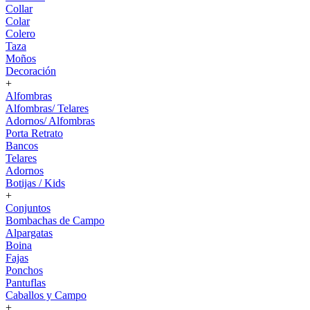
Collar
Colar
Colero
Taza
Moños
Decoración
+
Alfombras
Alfombras/ Telares
Adornos/ Alfombras
Porta Retrato
Bancos
Telares
Adornos
Botijas / Kids
+
Conjuntos
Bombachas de Campo
Alpargatas
Boina
Fajas
Ponchos
Pantuflas
Caballos y Campo
+