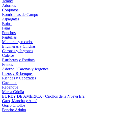
Telares
Adornos
Conjuntos
Bombachas de Campo
Alpargatas
Boina
Fajas
Ponchos
Pantuflas
Monturas y recados
Encimeras y Cinchas
Caronas y Jergones
Culeros
Estriberas y Estribos
Frenos
Adorno / Caronas y Jergones
Lazos y Rebenques
Riendas y Cabezadas
Cuchillos
Rebenque
Marca Criolla
EL REY DE AMÉRICA - Criollos de la Nueva Era
Gato, Mancha y Aimé
Gorro Criollos
Poncho Adulto