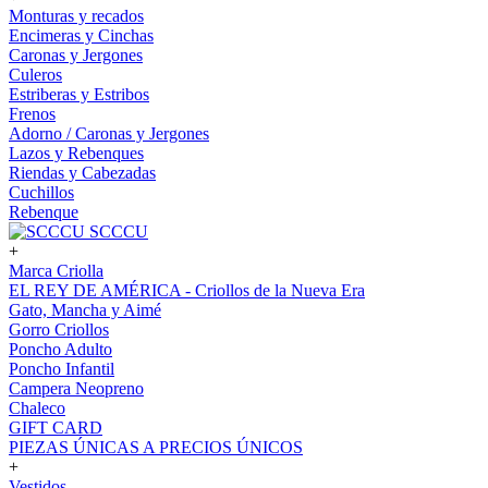
Monturas y recados
Encimeras y Cinchas
Caronas y Jergones
Culeros
Estriberas y Estribos
Frenos
Adorno / Caronas y Jergones
Lazos y Rebenques
Riendas y Cabezadas
Cuchillos
Rebenque
SCCCU
+
Marca Criolla
EL REY DE AMÉRICA - Criollos de la Nueva Era
Gato, Mancha y Aimé
Gorro Criollos
Poncho Adulto
Poncho Infantil
Campera Neopreno
Chaleco
GIFT CARD
PIEZAS ÚNICAS A PRECIOS ÚNICOS
+
Vestidos