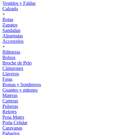
Vestidos y Faldas
Calzado
+
Botas
Zapatos
Sandalias
Alpargatas
Accesorios
+
Billeteras
Bolsos
Broche de Pelo
Cinturones
Llaveros
Fajas
Boinas y Sombreros
Guantes y mitones
Materas
Carteras
Pulseras
Relojes
Posa Mates
Porta Celular
Caravanas
Pañuelos