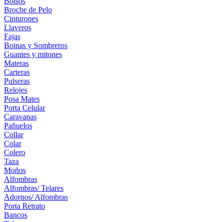
Bolsos
Broche de Pelo
Cinturones
Llaveros
Fajas
Boinas y Sombreros
Guantes y mitones
Materas
Carteras
Pulseras
Relojes
Posa Mates
Porta Celular
Caravanas
Pañuelos
Collar
Colar
Colero
Taza
Moños
Alfombras
Alfombras/ Telares
Adornos/ Alfombras
Porta Retrato
Bancos