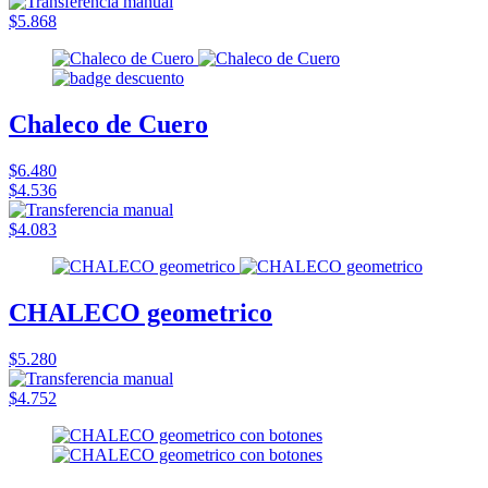
$5.868
Chaleco de Cuero
$6.480
$4.536
$4.083
CHALECO geometrico
$5.280
$4.752