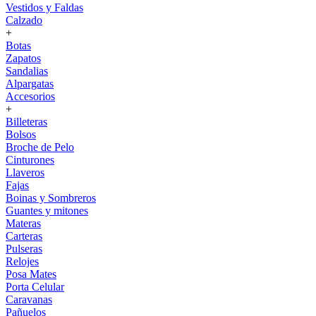
Vestidos y Faldas
Calzado
+
Botas
Zapatos
Sandalias
Alpargatas
Accesorios
+
Billeteras
Bolsos
Broche de Pelo
Cinturones
Llaveros
Fajas
Boinas y Sombreros
Guantes y mitones
Materas
Carteras
Pulseras
Relojes
Posa Mates
Porta Celular
Caravanas
Pañuelos