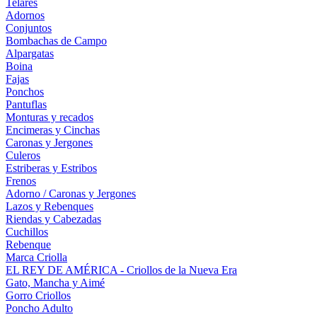
Telares
Adornos
Conjuntos
Bombachas de Campo
Alpargatas
Boina
Fajas
Ponchos
Pantuflas
Monturas y recados
Encimeras y Cinchas
Caronas y Jergones
Culeros
Estriberas y Estribos
Frenos
Adorno / Caronas y Jergones
Lazos y Rebenques
Riendas y Cabezadas
Cuchillos
Rebenque
Marca Criolla
EL REY DE AMÉRICA - Criollos de la Nueva Era
Gato, Mancha y Aimé
Gorro Criollos
Poncho Adulto