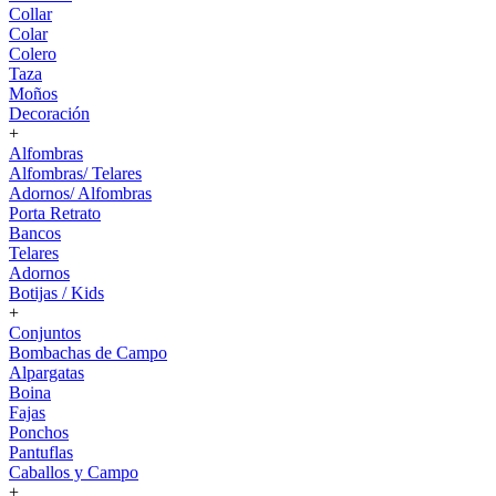
Collar
Colar
Colero
Taza
Moños
Decoración
+
Alfombras
Alfombras/ Telares
Adornos/ Alfombras
Porta Retrato
Bancos
Telares
Adornos
Botijas / Kids
+
Conjuntos
Bombachas de Campo
Alpargatas
Boina
Fajas
Ponchos
Pantuflas
Caballos y Campo
+