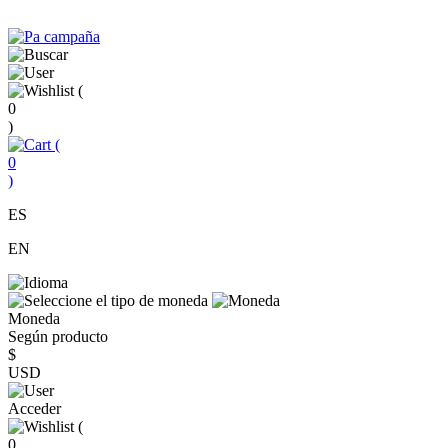
(
0
)
(
0
)
ES
EN
Moneda
Según producto
$
USD
Acceder
(
0