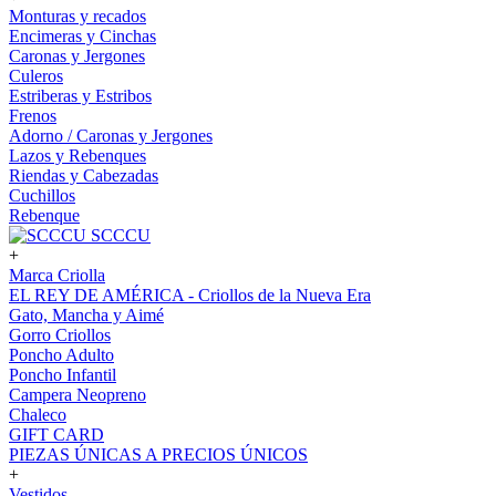
Monturas y recados
Encimeras y Cinchas
Caronas y Jergones
Culeros
Estriberas y Estribos
Frenos
Adorno / Caronas y Jergones
Lazos y Rebenques
Riendas y Cabezadas
Cuchillos
Rebenque
SCCCU
+
Marca Criolla
EL REY DE AMÉRICA - Criollos de la Nueva Era
Gato, Mancha y Aimé
Gorro Criollos
Poncho Adulto
Poncho Infantil
Campera Neopreno
Chaleco
GIFT CARD
PIEZAS ÚNICAS A PRECIOS ÚNICOS
+
Vestidos