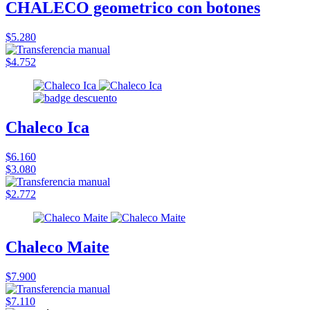
CHALECO geometrico con botones
$5.280
$4.752
Chaleco Ica
$6.160
$3.080
$2.772
Chaleco Maite
$7.900
$7.110