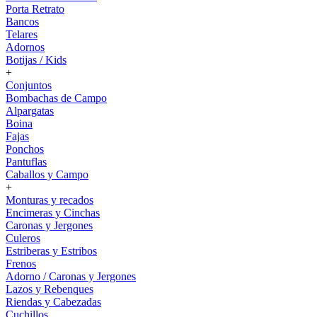
Porta Retrato
Bancos
Telares
Adornos
Botijas / Kids
+
Conjuntos
Bombachas de Campo
Alpargatas
Boina
Fajas
Ponchos
Pantuflas
Caballos y Campo
+
Monturas y recados
Encimeras y Cinchas
Caronas y Jergones
Culeros
Estriberas y Estribos
Frenos
Adorno / Caronas y Jergones
Lazos y Rebenques
Riendas y Cabezadas
Cuchillos