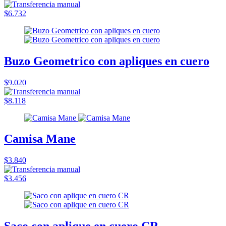
$6.732
Buzo Geometrico con apliques en cuero
$9.020
$8.118
Camisa Mane
$3.840
$3.456