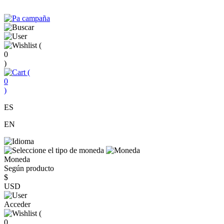
(
0
)
(
0
)
ES
EN
Moneda
Según producto
$
USD
Acceder
(
0