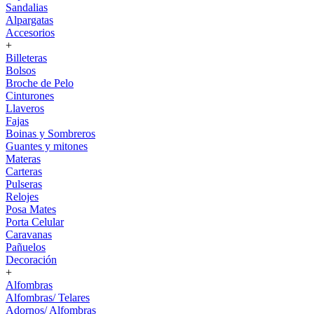
Sandalias
Alpargatas
Accesorios
+
Billeteras
Bolsos
Broche de Pelo
Cinturones
Llaveros
Fajas
Boinas y Sombreros
Guantes y mitones
Materas
Carteras
Pulseras
Relojes
Posa Mates
Porta Celular
Caravanas
Pañuelos
Decoración
+
Alfombras
Alfombras/ Telares
Adornos/ Alfombras