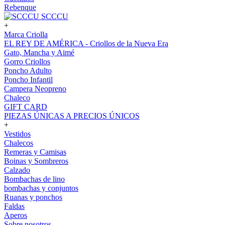
Rebenque
SCCCU
+
Marca Criolla
EL REY DE AMÉRICA - Criollos de la Nueva Era
Gato, Mancha y Aimé
Gorro Criollos
Poncho Adulto
Poncho Infantil
Campera Neopreno
Chaleco
GIFT CARD
PIEZAS ÚNICAS A PRECIOS ÚNICOS
+
Vestidos
Chalecos
Remeras y Camisas
Boinas y Sombreros
Calzado
Bombachas de lino
bombachas y conjuntos
Ruanas y ponchos
Faldas
Aperos
Sobre nosotros