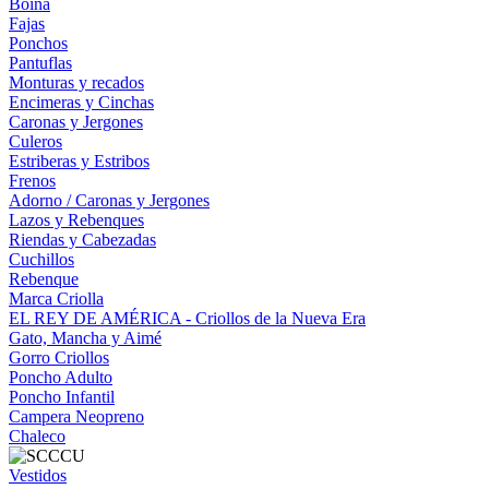
Boina
Fajas
Ponchos
Pantuflas
Monturas y recados
Encimeras y Cinchas
Caronas y Jergones
Culeros
Estriberas y Estribos
Frenos
Adorno / Caronas y Jergones
Lazos y Rebenques
Riendas y Cabezadas
Cuchillos
Rebenque
Marca Criolla
EL REY DE AMÉRICA - Criollos de la Nueva Era
Gato, Mancha y Aimé
Gorro Criollos
Poncho Adulto
Poncho Infantil
Campera Neopreno
Chaleco
Vestidos