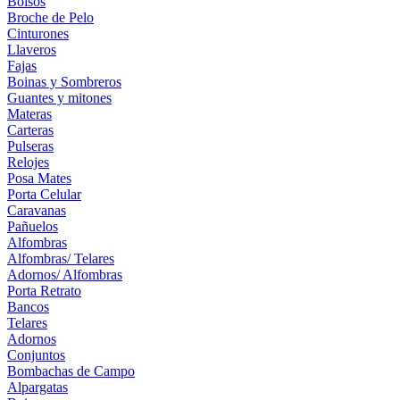
Bolsos
Broche de Pelo
Cinturones
Llaveros
Fajas
Boinas y Sombreros
Guantes y mitones
Materas
Carteras
Pulseras
Relojes
Posa Mates
Porta Celular
Caravanas
Pañuelos
Alfombras
Alfombras/ Telares
Adornos/ Alfombras
Porta Retrato
Bancos
Telares
Adornos
Conjuntos
Bombachas de Campo
Alpargatas