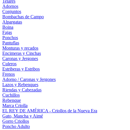
Telares
Adornos
Conjuntos
Bombachas de Campo
Alpargatas
Boina
Fajas
Ponchos
Pantuflas
Monturas y recados
Encimeras y Cinchas
Caronas y Jergones
Culeros
Estriberas y Estribos
Frenos
Adorno / Caronas y Jergones
Lazos y Rebenques
Riendas y Cabezadas
Cuchillos
Rebenque
Marca Criolla
EL REY DE AMÉRICA - Criollos de la Nueva Era
Gato, Mancha y Aimé
Gorro Criollos
Poncho Adulto