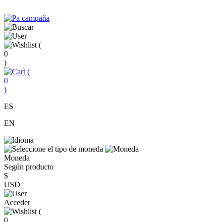
(
0
)
(
0
)
ES
EN
Moneda
Según producto
$
USD
Acceder
(
0