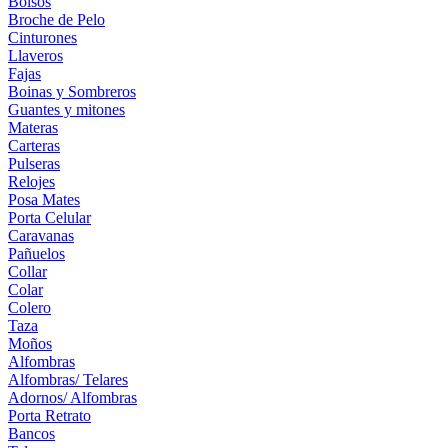
Bolsos
Broche de Pelo
Cinturones
Llaveros
Fajas
Boinas y Sombreros
Guantes y mitones
Materas
Carteras
Pulseras
Relojes
Posa Mates
Porta Celular
Caravanas
Pañuelos
Collar
Colar
Colero
Taza
Moños
Alfombras
Alfombras/ Telares
Adornos/ Alfombras
Porta Retrato
Bancos