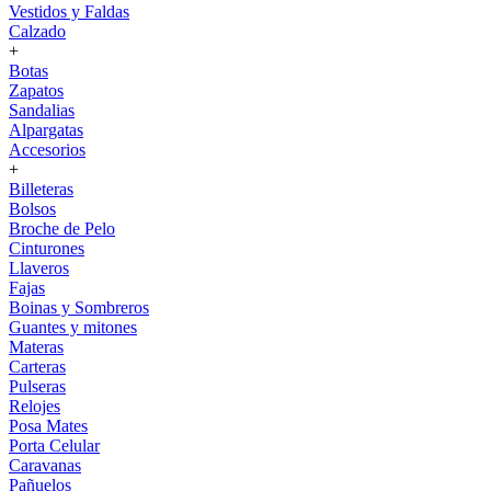
Vestidos y Faldas
Calzado
+
Botas
Zapatos
Sandalias
Alpargatas
Accesorios
+
Billeteras
Bolsos
Broche de Pelo
Cinturones
Llaveros
Fajas
Boinas y Sombreros
Guantes y mitones
Materas
Carteras
Pulseras
Relojes
Posa Mates
Porta Celular
Caravanas
Pañuelos