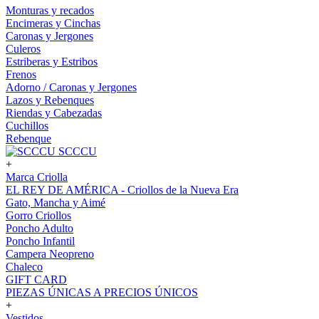
Monturas y recados
Encimeras y Cinchas
Caronas y Jergones
Culeros
Estriberas y Estribos
Frenos
Adorno / Caronas y Jergones
Lazos y Rebenques
Riendas y Cabezadas
Cuchillos
Rebenque
SCCCU
+
Marca Criolla
EL REY DE AMÉRICA - Criollos de la Nueva Era
Gato, Mancha y Aimé
Gorro Criollos
Poncho Adulto
Poncho Infantil
Campera Neopreno
Chaleco
GIFT CARD
PIEZAS ÚNICAS A PRECIOS ÚNICOS
+
Vestidos