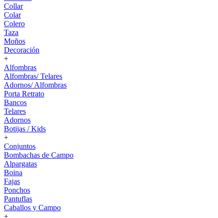
Collar
Colar
Colero
Taza
Moños
Decoración
+
Alfombras
Alfombras/ Telares
Adornos/ Alfombras
Porta Retrato
Bancos
Telares
Adornos
Botijas / Kids
+
Conjuntos
Bombachas de Campo
Alpargatas
Boina
Fajas
Ponchos
Pantuflas
Caballos y Campo
+