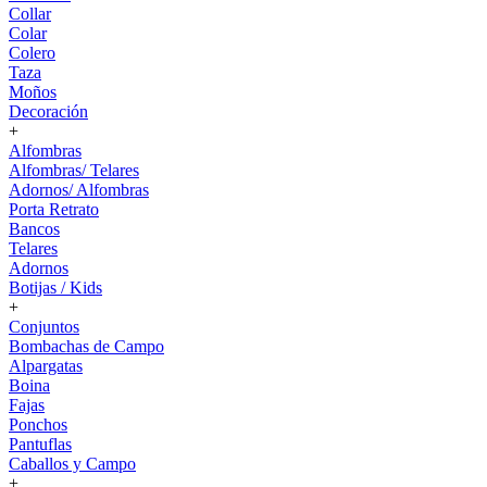
Collar
Colar
Colero
Taza
Moños
Decoración
+
Alfombras
Alfombras/ Telares
Adornos/ Alfombras
Porta Retrato
Bancos
Telares
Adornos
Botijas / Kids
+
Conjuntos
Bombachas de Campo
Alpargatas
Boina
Fajas
Ponchos
Pantuflas
Caballos y Campo
+