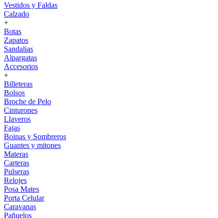
Vestidos y Faldas
Calzado
+
Botas
Zapatos
Sandalias
Alpargatas
Accesorios
+
Billeteras
Bolsos
Broche de Pelo
Cinturones
Llaveros
Fajas
Boinas y Sombreros
Guantes y mitones
Materas
Carteras
Pulseras
Relojes
Posa Mates
Porta Celular
Caravanas
Pañuelos