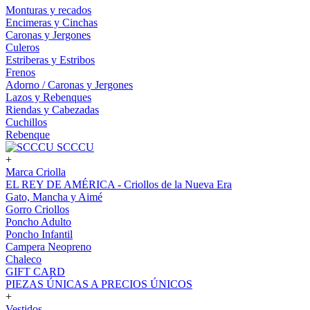
Monturas y recados
Encimeras y Cinchas
Caronas y Jergones
Culeros
Estriberas y Estribos
Frenos
Adorno / Caronas y Jergones
Lazos y Rebenques
Riendas y Cabezadas
Cuchillos
Rebenque
SCCCU
+
Marca Criolla
EL REY DE AMÉRICA - Criollos de la Nueva Era
Gato, Mancha y Aimé
Gorro Criollos
Poncho Adulto
Poncho Infantil
Campera Neopreno
Chaleco
GIFT CARD
PIEZAS ÚNICAS A PRECIOS ÚNICOS
+
Vestidos