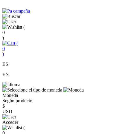
(
0
)
(
0
)
ES
EN
Moneda
Según producto
$
USD
Acceder
(
0