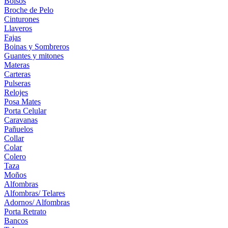
Bolsos
Broche de Pelo
Cinturones
Llaveros
Fajas
Boinas y Sombreros
Guantes y mitones
Materas
Carteras
Pulseras
Relojes
Posa Mates
Porta Celular
Caravanas
Pañuelos
Collar
Colar
Colero
Taza
Moños
Alfombras
Alfombras/ Telares
Adornos/ Alfombras
Porta Retrato
Bancos