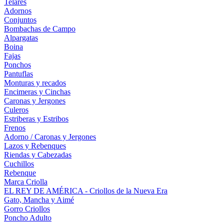
Telares
Adornos
Conjuntos
Bombachas de Campo
Alpargatas
Boina
Fajas
Ponchos
Pantuflas
Monturas y recados
Encimeras y Cinchas
Caronas y Jergones
Culeros
Estriberas y Estribos
Frenos
Adorno / Caronas y Jergones
Lazos y Rebenques
Riendas y Cabezadas
Cuchillos
Rebenque
Marca Criolla
EL REY DE AMÉRICA - Criollos de la Nueva Era
Gato, Mancha y Aimé
Gorro Criollos
Poncho Adulto