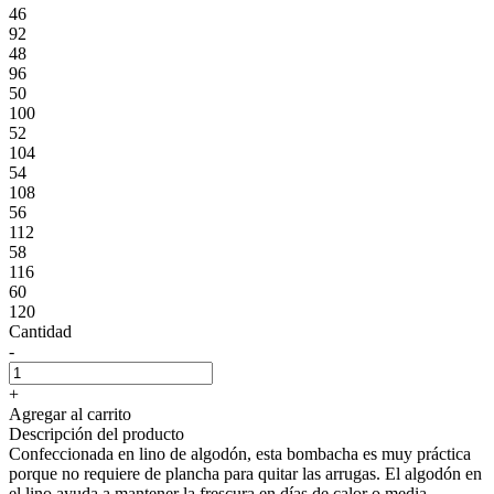
46
92
48
96
50
100
52
104
54
108
56
112
58
116
60
120
Cantidad
-
+
Agregar al carrito
Descripción del producto
Confeccionada en lino de algodón, esta bombacha es muy práctica
porque no requiere de plancha para quitar las arrugas. El algodón en
el lino ayuda a mantener la frescura en días de calor o media