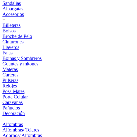
Sandalias
Alpargatas
Accesorios
+
Billeteras
Bolsos
Broche de Pelo
Cinturones
Llaveros
Fajas
Boinas y Sombreros
Guantes y mitones
Materas
Carteras
Pulseras
Relojes
Posa Mates
Porta Celular
Caravanas
Pañuelos
Decoración
+
Alfombras
Alfombras/ Telares
Adornos/ Alfombras