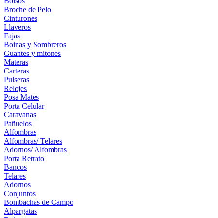
Bolsos
Broche de Pelo
Cinturones
Llaveros
Fajas
Boinas y Sombreros
Guantes y mitones
Materas
Carteras
Pulseras
Relojes
Posa Mates
Porta Celular
Caravanas
Pañuelos
Alfombras
Alfombras/ Telares
Adornos/ Alfombras
Porta Retrato
Bancos
Telares
Adornos
Conjuntos
Bombachas de Campo
Alpargatas