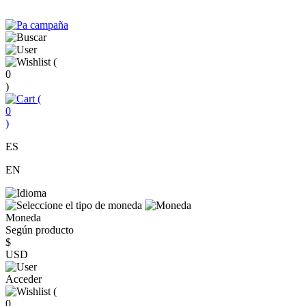
(
0
)
(
0
)
ES
EN
Moneda
Según producto
$
USD
Acceder
(
0