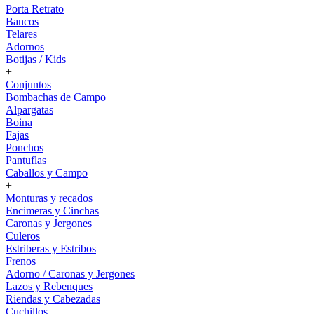
Porta Retrato
Bancos
Telares
Adornos
Botijas / Kids
+
Conjuntos
Bombachas de Campo
Alpargatas
Boina
Fajas
Ponchos
Pantuflas
Caballos y Campo
+
Monturas y recados
Encimeras y Cinchas
Caronas y Jergones
Culeros
Estriberas y Estribos
Frenos
Adorno / Caronas y Jergones
Lazos y Rebenques
Riendas y Cabezadas
Cuchillos