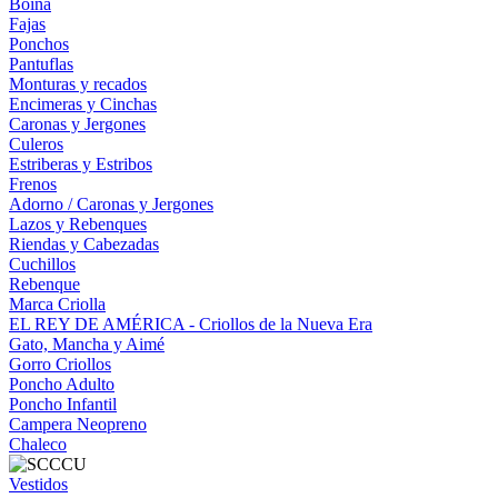
Boina
Fajas
Ponchos
Pantuflas
Monturas y recados
Encimeras y Cinchas
Caronas y Jergones
Culeros
Estriberas y Estribos
Frenos
Adorno / Caronas y Jergones
Lazos y Rebenques
Riendas y Cabezadas
Cuchillos
Rebenque
Marca Criolla
EL REY DE AMÉRICA - Criollos de la Nueva Era
Gato, Mancha y Aimé
Gorro Criollos
Poncho Adulto
Poncho Infantil
Campera Neopreno
Chaleco
Vestidos