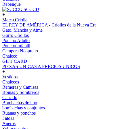
Rebenque
SCCCU
+
Marca Criolla
EL REY DE AMÉRICA - Criollos de la Nueva Era
Gato, Mancha y Aimé
Gorro Criollos
Poncho Adulto
Poncho Infantil
Campera Neopreno
Chaleco
GIFT CARD
PIEZAS ÚNICAS A PRECIOS ÚNICOS
+
Vestidos
Chalecos
Remeras y Camisas
Boinas y Sombreros
Calzado
Bombachas de lino
bombachas y conjuntos
Ruanas y ponchos
Faldas
Aperos
Sobre nosotros