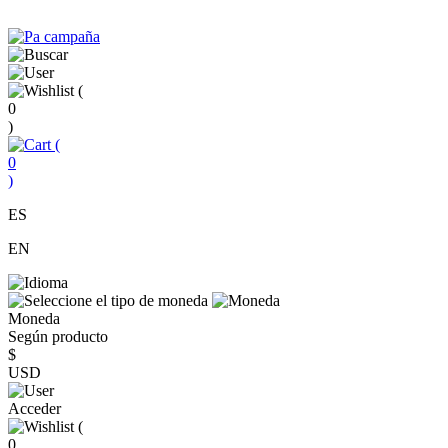
(
0
)
(
0
)
ES
EN
Moneda
Según producto
$
USD
Acceder
(
0