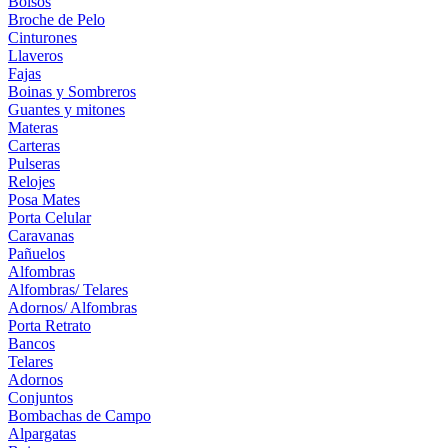
Bolsos
Broche de Pelo
Cinturones
Llaveros
Fajas
Boinas y Sombreros
Guantes y mitones
Materas
Carteras
Pulseras
Relojes
Posa Mates
Porta Celular
Caravanas
Pañuelos
Alfombras
Alfombras/ Telares
Adornos/ Alfombras
Porta Retrato
Bancos
Telares
Adornos
Conjuntos
Bombachas de Campo
Alpargatas