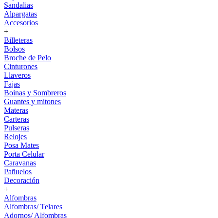
Sandalias
Alpargatas
Accesorios
+
Billeteras
Bolsos
Broche de Pelo
Cinturones
Llaveros
Fajas
Boinas y Sombreros
Guantes y mitones
Materas
Carteras
Pulseras
Relojes
Posa Mates
Porta Celular
Caravanas
Pañuelos
Decoración
+
Alfombras
Alfombras/ Telares
Adornos/ Alfombras