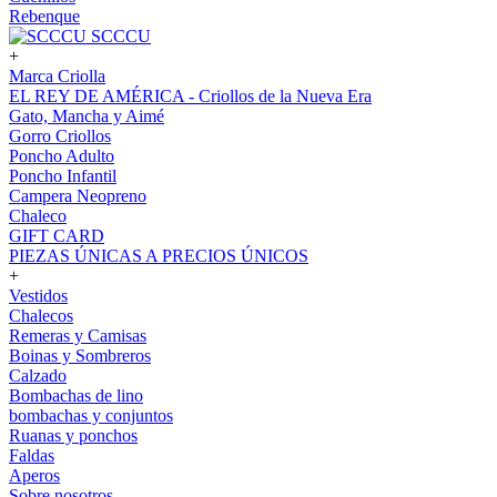
Rebenque
SCCCU
+
Marca Criolla
EL REY DE AMÉRICA - Criollos de la Nueva Era
Gato, Mancha y Aimé
Gorro Criollos
Poncho Adulto
Poncho Infantil
Campera Neopreno
Chaleco
GIFT CARD
PIEZAS ÚNICAS A PRECIOS ÚNICOS
+
Vestidos
Chalecos
Remeras y Camisas
Boinas y Sombreros
Calzado
Bombachas de lino
bombachas y conjuntos
Ruanas y ponchos
Faldas
Aperos
Sobre nosotros