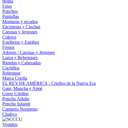
Boina
Fajas
Ponchos
Pantuflas
Monturas y recados
Encimeras y Cinchas
Caronas y Jergones
Culeros
Estriberas y Estribos
Frenos
Adorno / Caronas y Jergones
Lazos y Rebenques
Riendas y Cabezadas
Cuchillos
Rebenque
Marca Criolla
EL REY DE AMÉRICA - Criollos de la Nueva Era
Gato, Mancha y Aimé
Gorro Criollos
Poncho Adulto
Poncho Infantil
Campera Neopreno
Chaleco
Vestidos