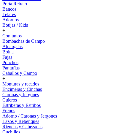
Porta Retrato
Bancos
Telares
Adornos
Botijas / Kids
+
Conjuntos
Bombachas de Campo
Alpargatas
Boina
Fajas
Ponchos
Pantuflas
Caballos y Campo
+
Monturas y recados
Encimeras y Cinchas
Caronas y Jergones
Culeros
Estriberas y Estribos
Frenos
Adorno / Caronas y Jergones
Lazos y Rebenques
Riendas y Cabezadas
Cuchillos