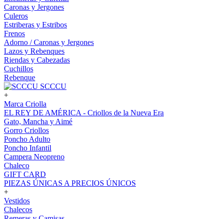
Caronas y Jergones
Culeros
Estriberas y Estribos
Frenos
Adorno / Caronas y Jergones
Lazos y Rebenques
Riendas y Cabezadas
Cuchillos
Rebenque
SCCCU
+
Marca Criolla
EL REY DE AMÉRICA - Criollos de la Nueva Era
Gato, Mancha y Aimé
Gorro Criollos
Poncho Adulto
Poncho Infantil
Campera Neopreno
Chaleco
GIFT CARD
PIEZAS ÚNICAS A PRECIOS ÚNICOS
+
Vestidos
Chalecos
Remeras y Camisas