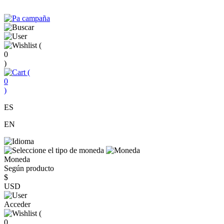
(
0
)
(
0
)
ES
EN
Moneda
Según producto
$
USD
Acceder
(
0