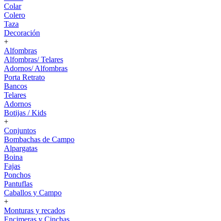
Colar
Colero
Taza
Decoración
+
Alfombras
Alfombras/ Telares
Adornos/ Alfombras
Porta Retrato
Bancos
Telares
Adornos
Botijas / Kids
+
Conjuntos
Bombachas de Campo
Alpargatas
Boina
Fajas
Ponchos
Pantuflas
Caballos y Campo
+
Monturas y recados
Encimeras y Cinchas