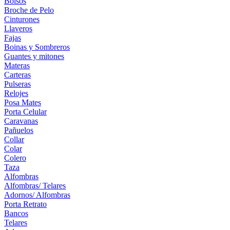
Bolsos
Broche de Pelo
Cinturones
Llaveros
Fajas
Boinas y Sombreros
Guantes y mitones
Materas
Carteras
Pulseras
Relojes
Posa Mates
Porta Celular
Caravanas
Pañuelos
Collar
Colar
Colero
Taza
Alfombras
Alfombras/ Telares
Adornos/ Alfombras
Porta Retrato
Bancos
Telares