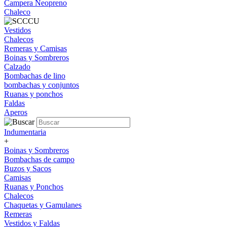
Campera Neopreno
Chaleco
Vestidos
Chalecos
Remeras y Camisas
Boinas y Sombreros
Calzado
Bombachas de lino
bombachas y conjuntos
Ruanas y ponchos
Faldas
Aperos
Indumentaria
+
Boinas y Sombreros
Bombachas de campo
Buzos y Sacos
Camisas
Ruanas y Ponchos
Chalecos
Chaquetas y Gamulanes
Remeras
Vestidos y Faldas