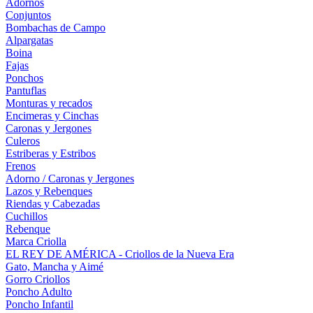
Adornos
Conjuntos
Bombachas de Campo
Alpargatas
Boina
Fajas
Ponchos
Pantuflas
Monturas y recados
Encimeras y Cinchas
Caronas y Jergones
Culeros
Estriberas y Estribos
Frenos
Adorno / Caronas y Jergones
Lazos y Rebenques
Riendas y Cabezadas
Cuchillos
Rebenque
Marca Criolla
EL REY DE AMÉRICA - Criollos de la Nueva Era
Gato, Mancha y Aimé
Gorro Criollos
Poncho Adulto
Poncho Infantil