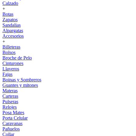
Calzado
+
Botas
Zapatos
Sandalias
Alpargatas
Accesorios
+
Billeteras
Bolsos
Broche de Pelo
Cinturones
Llaveros
Fajas
Boinas y Sombreros
Guantes y mitones
Materas
Carteras
Pulseras
Relojes
Posa Mates
Porta Celular
Caravanas
Pañuelos
Collar