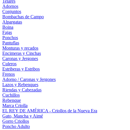
Telares
Adornos
Conjuntos
Bombachas de Campo
Alpargatas
Boina
Fajas
Ponchos
Pantuflas
Monturas y recados
Encimeras y Cinchas
Caronas y Jergones
Culeros
Estriberas y Estribos
Frenos
Adorno / Caronas y Jergones
Lazos y Rebenques
Riendas y Cabezadas
Cuchillos
Rebenque
Marca Criolla
EL REY DE AMÉRICA - Criollos de la Nueva Era
Gato, Mancha y Aimé
Gorro Criollos
Poncho Adulto