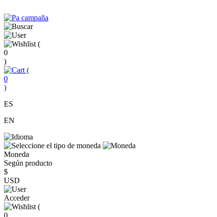
(
0
)
(
0
)
ES
EN
Moneda
Según producto
$
USD
Acceder
(
0