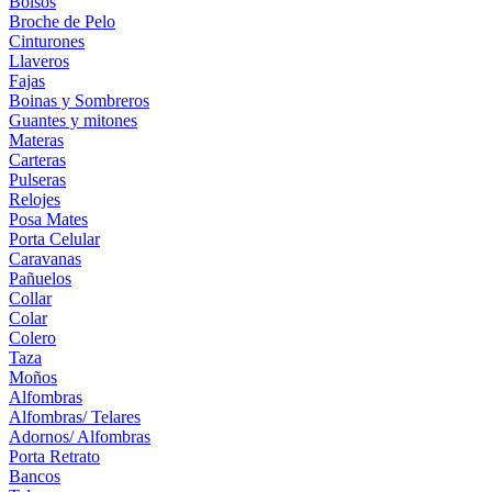
Bolsos
Broche de Pelo
Cinturones
Llaveros
Fajas
Boinas y Sombreros
Guantes y mitones
Materas
Carteras
Pulseras
Relojes
Posa Mates
Porta Celular
Caravanas
Pañuelos
Collar
Colar
Colero
Taza
Moños
Alfombras
Alfombras/ Telares
Adornos/ Alfombras
Porta Retrato
Bancos