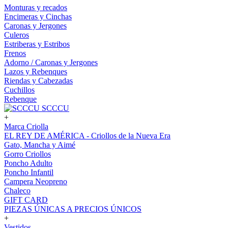
Monturas y recados
Encimeras y Cinchas
Caronas y Jergones
Culeros
Estriberas y Estribos
Frenos
Adorno / Caronas y Jergones
Lazos y Rebenques
Riendas y Cabezadas
Cuchillos
Rebenque
SCCCU
+
Marca Criolla
EL REY DE AMÉRICA - Criollos de la Nueva Era
Gato, Mancha y Aimé
Gorro Criollos
Poncho Adulto
Poncho Infantil
Campera Neopreno
Chaleco
GIFT CARD
PIEZAS ÚNICAS A PRECIOS ÚNICOS
+
Vestidos