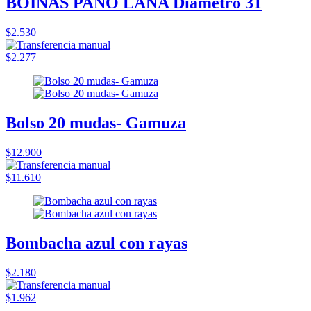
BOINAS PAÑO LANA Diametro 31
$2.530
$2.277
Bolso 20 mudas- Gamuza
$12.900
$11.610
Bombacha azul con rayas
$2.180
$1.962