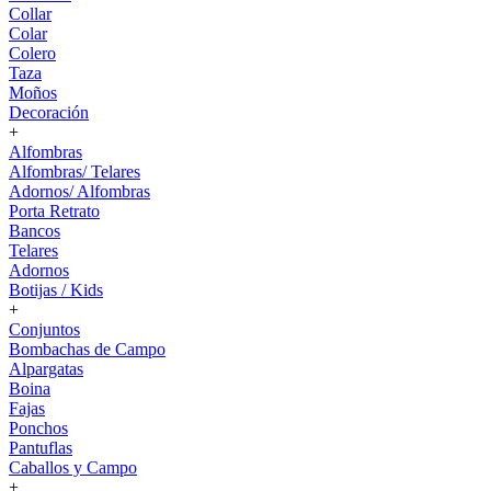
Collar
Colar
Colero
Taza
Moños
Decoración
+
Alfombras
Alfombras/ Telares
Adornos/ Alfombras
Porta Retrato
Bancos
Telares
Adornos
Botijas / Kids
+
Conjuntos
Bombachas de Campo
Alpargatas
Boina
Fajas
Ponchos
Pantuflas
Caballos y Campo
+