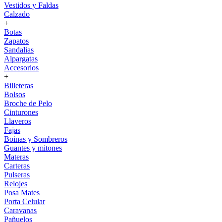
Vestidos y Faldas
Calzado
+
Botas
Zapatos
Sandalias
Alpargatas
Accesorios
+
Billeteras
Bolsos
Broche de Pelo
Cinturones
Llaveros
Fajas
Boinas y Sombreros
Guantes y mitones
Materas
Carteras
Pulseras
Relojes
Posa Mates
Porta Celular
Caravanas
Pañuelos