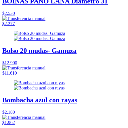
BOINAS PAÑO LANA Diametro 31
$2.530
$2.277
Bolso 20 mudas- Gamuza
$12.900
$11.610
Bombacha azul con rayas
$2.180
$1.962