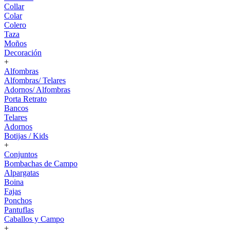
Collar
Colar
Colero
Taza
Moños
Decoración
+
Alfombras
Alfombras/ Telares
Adornos/ Alfombras
Porta Retrato
Bancos
Telares
Adornos
Botijas / Kids
+
Conjuntos
Bombachas de Campo
Alpargatas
Boina
Fajas
Ponchos
Pantuflas
Caballos y Campo
+