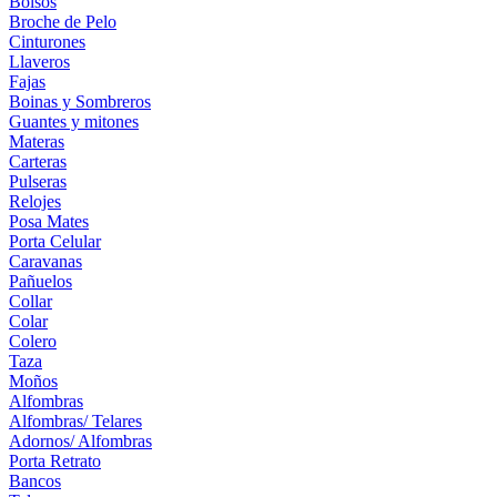
Bolsos
Broche de Pelo
Cinturones
Llaveros
Fajas
Boinas y Sombreros
Guantes y mitones
Materas
Carteras
Pulseras
Relojes
Posa Mates
Porta Celular
Caravanas
Pañuelos
Collar
Colar
Colero
Taza
Moños
Alfombras
Alfombras/ Telares
Adornos/ Alfombras
Porta Retrato
Bancos