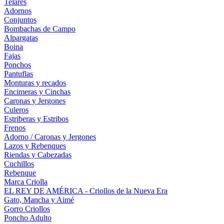
Telares
Adornos
Conjuntos
Bombachas de Campo
Alpargatas
Boina
Fajas
Ponchos
Pantuflas
Monturas y recados
Encimeras y Cinchas
Caronas y Jergones
Culeros
Estriberas y Estribos
Frenos
Adorno / Caronas y Jergones
Lazos y Rebenques
Riendas y Cabezadas
Cuchillos
Rebenque
Marca Criolla
EL REY DE AMÉRICA - Criollos de la Nueva Era
Gato, Mancha y Aimé
Gorro Criollos
Poncho Adulto