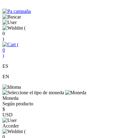
(
0
)
(
0
)
ES
EN
Moneda
Según producto
$
USD
Acceder
(
0