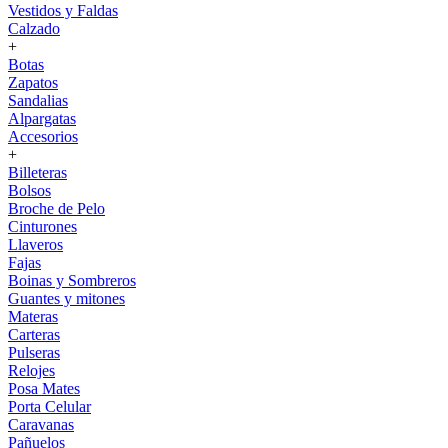
Vestidos y Faldas
Calzado
+
Botas
Zapatos
Sandalias
Alpargatas
Accesorios
+
Billeteras
Bolsos
Broche de Pelo
Cinturones
Llaveros
Fajas
Boinas y Sombreros
Guantes y mitones
Materas
Carteras
Pulseras
Relojes
Posa Mates
Porta Celular
Caravanas
Pañuelos