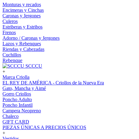
Monturas y recados
Encimeras y Cinchas
Caronas y Jergones
Culeros
Estriberas y Estribos
Frenos
Adorno / Caronas y Jergones
Lazos y Rebenques
Riendas y Cabezadas
Cuchillos
Rebenque
SCCCU
+
Marca Criolla
EL REY DE AMÉRICA - Criollos de la Nueva Era
Gato, Mancha y Aimé
Gorro Criollos
Poncho Adulto
Poncho Infantil
Campera Neopreno
Chaleco
GIFT CARD
PIEZAS ÚNICAS A PRECIOS ÚNICOS
+
Vestidos