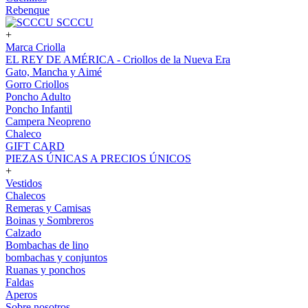
Rebenque
SCCCU
+
Marca Criolla
EL REY DE AMÉRICA - Criollos de la Nueva Era
Gato, Mancha y Aimé
Gorro Criollos
Poncho Adulto
Poncho Infantil
Campera Neopreno
Chaleco
GIFT CARD
PIEZAS ÚNICAS A PRECIOS ÚNICOS
+
Vestidos
Chalecos
Remeras y Camisas
Boinas y Sombreros
Calzado
Bombachas de lino
bombachas y conjuntos
Ruanas y ponchos
Faldas
Aperos
Sobre nosotros