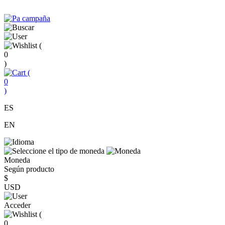
(
0
)
(
0
)
ES
EN
Moneda
Según producto
$
USD
Acceder
(
0