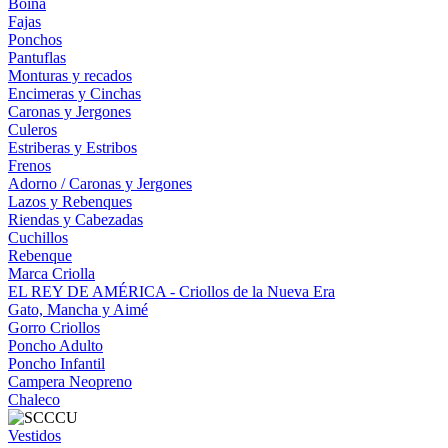
Boina
Fajas
Ponchos
Pantuflas
Monturas y recados
Encimeras y Cinchas
Caronas y Jergones
Culeros
Estriberas y Estribos
Frenos
Adorno / Caronas y Jergones
Lazos y Rebenques
Riendas y Cabezadas
Cuchillos
Rebenque
Marca Criolla
EL REY DE AMÉRICA - Criollos de la Nueva Era
Gato, Mancha y Aimé
Gorro Criollos
Poncho Adulto
Poncho Infantil
Campera Neopreno
Chaleco
Vestidos