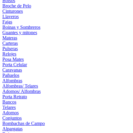
Bolsos
Broche de Pelo
Cinturones
Llaveros
Fajas
Boinas y Sombreros
Guantes y mitones
Materas
Carteras
Pulseras
Relojes
Posa Mates
Porta Celular
Caravanas
Pañuelos
Alfombras
Alfombras/ Telares
Adornos/ Alfombras
Porta Retrato
Bancos
Telares
Adornos
Conjuntos
Bombachas de Campo
Alpargatas