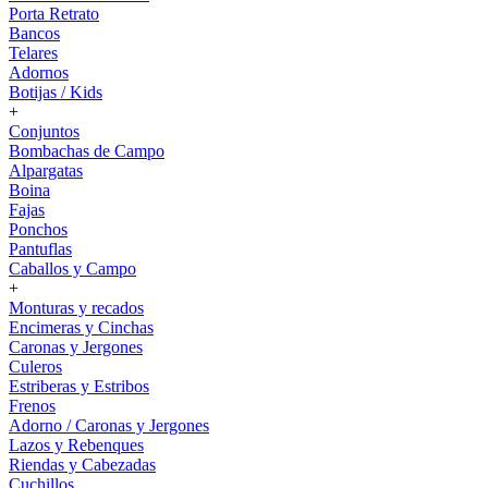
Porta Retrato
Bancos
Telares
Adornos
Botijas / Kids
+
Conjuntos
Bombachas de Campo
Alpargatas
Boina
Fajas
Ponchos
Pantuflas
Caballos y Campo
+
Monturas y recados
Encimeras y Cinchas
Caronas y Jergones
Culeros
Estriberas y Estribos
Frenos
Adorno / Caronas y Jergones
Lazos y Rebenques
Riendas y Cabezadas
Cuchillos