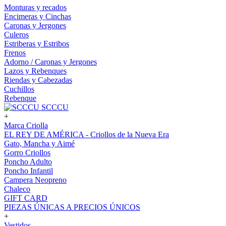
Monturas y recados
Encimeras y Cinchas
Caronas y Jergones
Culeros
Estriberas y Estribos
Frenos
Adorno / Caronas y Jergones
Lazos y Rebenques
Riendas y Cabezadas
Cuchillos
Rebenque
SCCCU
+
Marca Criolla
EL REY DE AMÉRICA - Criollos de la Nueva Era
Gato, Mancha y Aimé
Gorro Criollos
Poncho Adulto
Poncho Infantil
Campera Neopreno
Chaleco
GIFT CARD
PIEZAS ÚNICAS A PRECIOS ÚNICOS
+
Vestidos