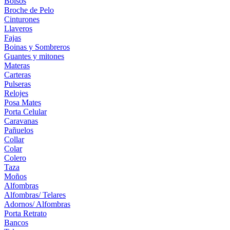
Bolsos
Broche de Pelo
Cinturones
Llaveros
Fajas
Boinas y Sombreros
Guantes y mitones
Materas
Carteras
Pulseras
Relojes
Posa Mates
Porta Celular
Caravanas
Pañuelos
Collar
Colar
Colero
Taza
Moños
Alfombras
Alfombras/ Telares
Adornos/ Alfombras
Porta Retrato
Bancos