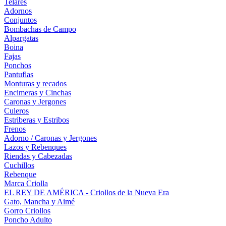
Telares
Adornos
Conjuntos
Bombachas de Campo
Alpargatas
Boina
Fajas
Ponchos
Pantuflas
Monturas y recados
Encimeras y Cinchas
Caronas y Jergones
Culeros
Estriberas y Estribos
Frenos
Adorno / Caronas y Jergones
Lazos y Rebenques
Riendas y Cabezadas
Cuchillos
Rebenque
Marca Criolla
EL REY DE AMÉRICA - Criollos de la Nueva Era
Gato, Mancha y Aimé
Gorro Criollos
Poncho Adulto