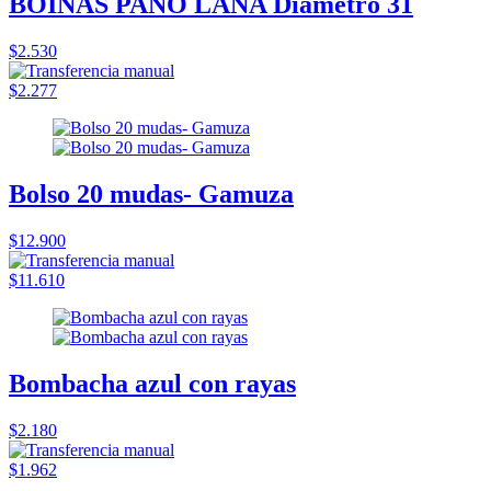
BOINAS PAÑO LANA Diametro 31
$2.530
$2.277
Bolso 20 mudas- Gamuza
$12.900
$11.610
Bombacha azul con rayas
$2.180
$1.962