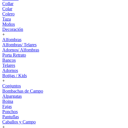
Collar
Colar
Colero
Taza
Moños
Decoración
+
Alfombras
Alfombras/ Telares
Adornos/ Alfombras
Porta Retrato
Bancos
Telares
Adornos
Botijas / Kids
+
Conjuntos
Bombachas de Campo
Alpargatas
Boina
Fajas
Ponchos
Pantuflas
Caballos y Campo
+