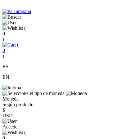
(
0
)
(
0
)
ES
EN
Moneda
Según producto
$
USD
Acceder
(
0