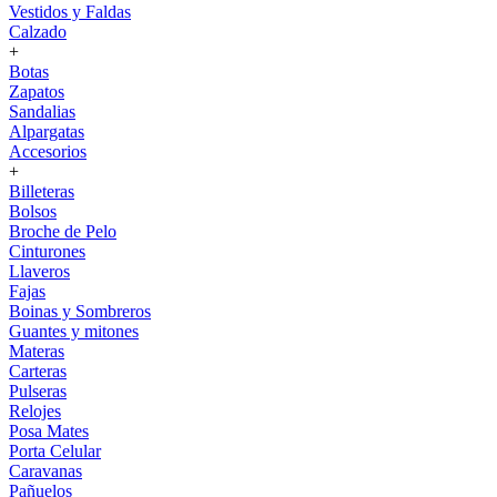
Vestidos y Faldas
Calzado
+
Botas
Zapatos
Sandalias
Alpargatas
Accesorios
+
Billeteras
Bolsos
Broche de Pelo
Cinturones
Llaveros
Fajas
Boinas y Sombreros
Guantes y mitones
Materas
Carteras
Pulseras
Relojes
Posa Mates
Porta Celular
Caravanas
Pañuelos