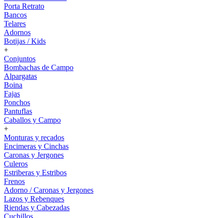
Porta Retrato
Bancos
Telares
Adornos
Botijas / Kids
+
Conjuntos
Bombachas de Campo
Alpargatas
Boina
Fajas
Ponchos
Pantuflas
Caballos y Campo
+
Monturas y recados
Encimeras y Cinchas
Caronas y Jergones
Culeros
Estriberas y Estribos
Frenos
Adorno / Caronas y Jergones
Lazos y Rebenques
Riendas y Cabezadas
Cuchillos