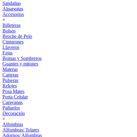
Sandalias
Alpargatas
Accesorios
+
Billeteras
Bolsos
Broche de Pelo
Cinturones
Llaveros
Fajas
Boinas y Sombreros
Guantes y mitones
Materas
Carteras
Pulseras
Relojes
Posa Mates
Porta Celular
Caravanas
Pañuelos
Decoración
+
Alfombras
Alfombras/ Telares
Adornos/ Alfombras