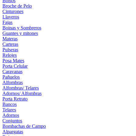
Bolsos
Broche de Pelo
Cinturones
Llaveros
Fajas
Boinas y Sombreros
Guantes y mitones
Materas
Carteras
Pulseras
Relojes
Posa Mates
Porta Celular
Caravanas
Pañuelos
Alfombras
Alfombras/ Telares
Adornos/ Alfombras
Porta Retrato
Bancos
Telares
Adornos
Conjuntos
Bombachas de Campo
Alpargatas