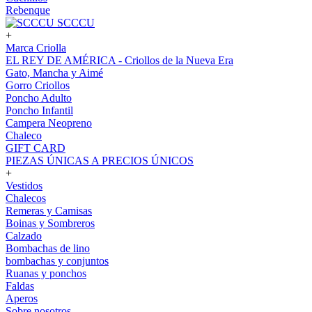
Rebenque
SCCCU
+
Marca Criolla
EL REY DE AMÉRICA - Criollos de la Nueva Era
Gato, Mancha y Aimé
Gorro Criollos
Poncho Adulto
Poncho Infantil
Campera Neopreno
Chaleco
GIFT CARD
PIEZAS ÚNICAS A PRECIOS ÚNICOS
+
Vestidos
Chalecos
Remeras y Camisas
Boinas y Sombreros
Calzado
Bombachas de lino
bombachas y conjuntos
Ruanas y ponchos
Faldas
Aperos
Sobre nosotros