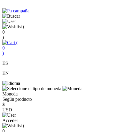
(
0
)
(
0
)
ES
EN
Moneda
Según producto
$
USD
Acceder
(
0