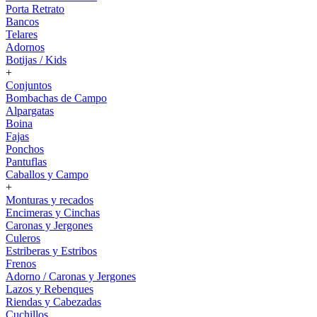
Porta Retrato
Bancos
Telares
Adornos
Botijas / Kids
+
Conjuntos
Bombachas de Campo
Alpargatas
Boina
Fajas
Ponchos
Pantuflas
Caballos y Campo
+
Monturas y recados
Encimeras y Cinchas
Caronas y Jergones
Culeros
Estriberas y Estribos
Frenos
Adorno / Caronas y Jergones
Lazos y Rebenques
Riendas y Cabezadas
Cuchillos