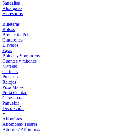
Sandalias
Alpargatas
Accesorios
+
Billeteras
Bolsos
Broche de Pelo
Cinturones
Llaveros
Fajas
Boinas y Sombreros
Guantes y mitones
Materas
Carteras
Pulseras
Relojes
Posa Mates
Porta Celular
Caravanas
Pañuelos
Decoración
+
Alfombras
Alfombras/ Telares
Adornos/ Alfombras