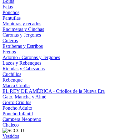
Boina
Fajas
Ponchos
Pantuflas
Monturas y recados
Encimeras y Cinchas
Caronas y Jergones
Culeros
Estriberas y Estribos
Frenos
Adorno / Caronas y Jergones
Lazos y Rebenques
Riendas y Cabezadas
Cuchillos
Rebenque
Marca Criolla
EL REY DE AMÉRICA - Criollos de la Nueva Era
Gato, Mancha y Aimé
Gorro Criollos
Poncho Adulto
Poncho Infantil
Campera Neopreno
Chaleco
Vestidos