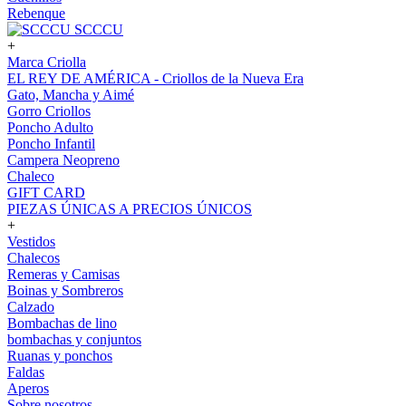
Rebenque
SCCCU
+
Marca Criolla
EL REY DE AMÉRICA - Criollos de la Nueva Era
Gato, Mancha y Aimé
Gorro Criollos
Poncho Adulto
Poncho Infantil
Campera Neopreno
Chaleco
GIFT CARD
PIEZAS ÚNICAS A PRECIOS ÚNICOS
+
Vestidos
Chalecos
Remeras y Camisas
Boinas y Sombreros
Calzado
Bombachas de lino
bombachas y conjuntos
Ruanas y ponchos
Faldas
Aperos
Sobre nosotros