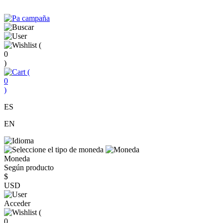
(
0
)
(
0
)
ES
EN
Moneda
Según producto
$
USD
Acceder
(
0