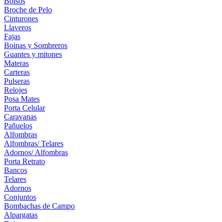
Bolsos
Broche de Pelo
Cinturones
Llaveros
Fajas
Boinas y Sombreros
Guantes y mitones
Materas
Carteras
Pulseras
Relojes
Posa Mates
Porta Celular
Caravanas
Pañuelos
Alfombras
Alfombras/ Telares
Adornos/ Alfombras
Porta Retrato
Bancos
Telares
Adornos
Conjuntos
Bombachas de Campo
Alpargatas