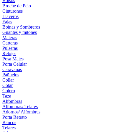
Bolsos
Broche de Pelo
Cinturones
Llaveros
Fajas
Boinas y Sombreros
Guantes y mitones
Materas
Carteras
Pulseras
Relojes
Posa Mates
Porta Celular
Caravanas
Pañuelos
Collar
Colar
Colero
Taza
Alfombras
Alfombras/ Telares
Adornos/ Alfombras
Porta Retrato
Bancos
Telares