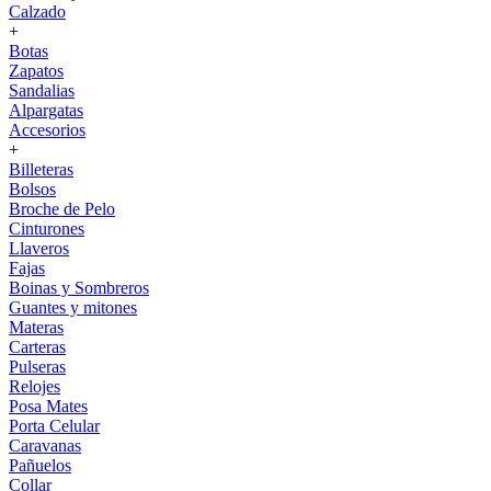
Calzado
+
Botas
Zapatos
Sandalias
Alpargatas
Accesorios
+
Billeteras
Bolsos
Broche de Pelo
Cinturones
Llaveros
Fajas
Boinas y Sombreros
Guantes y mitones
Materas
Carteras
Pulseras
Relojes
Posa Mates
Porta Celular
Caravanas
Pañuelos
Collar