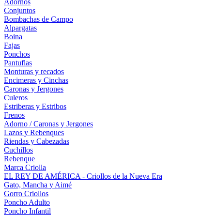
Adornos
Conjuntos
Bombachas de Campo
Alpargatas
Boina
Fajas
Ponchos
Pantuflas
Monturas y recados
Encimeras y Cinchas
Caronas y Jergones
Culeros
Estriberas y Estribos
Frenos
Adorno / Caronas y Jergones
Lazos y Rebenques
Riendas y Cabezadas
Cuchillos
Rebenque
Marca Criolla
EL REY DE AMÉRICA - Criollos de la Nueva Era
Gato, Mancha y Aimé
Gorro Criollos
Poncho Adulto
Poncho Infantil