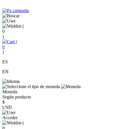
(
0
)
(
0
)
ES
EN
Moneda
Según producto
$
USD
Acceder
(
0