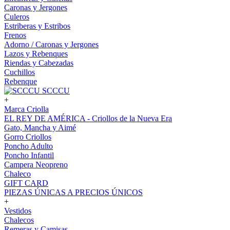
Caronas y Jergones
Culeros
Estriberas y Estribos
Frenos
Adorno / Caronas y Jergones
Lazos y Rebenques
Riendas y Cabezadas
Cuchillos
Rebenque
SCCCU
+
Marca Criolla
EL REY DE AMÉRICA - Criollos de la Nueva Era
Gato, Mancha y Aimé
Gorro Criollos
Poncho Adulto
Poncho Infantil
Campera Neopreno
Chaleco
GIFT CARD
PIEZAS ÚNICAS A PRECIOS ÚNICOS
+
Vestidos
Chalecos
Remeras y Camisas