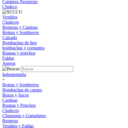
Campera Neopreno
Chaleco
Vestidos
Chalecos
Remeras y Camisas
Boinas y Sombreros
Calzado
Bombachas de lino
bombachas y conjuntos
Ruanas y ponchos
Faldas
Aperos
Indumentaria
+
Boinas y Sombreros
Bombachas de campo
Buzos y Sacos
Camisas
Ruanas y Ponchos
Chalecos
Chaquetas y Gamulanes
Remeras
Vestidos y Faldas