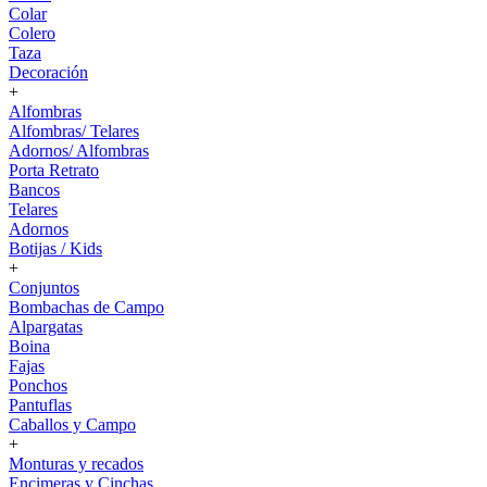
Colar
Colero
Taza
Decoración
+
Alfombras
Alfombras/ Telares
Adornos/ Alfombras
Porta Retrato
Bancos
Telares
Adornos
Botijas / Kids
+
Conjuntos
Bombachas de Campo
Alpargatas
Boina
Fajas
Ponchos
Pantuflas
Caballos y Campo
+
Monturas y recados
Encimeras y Cinchas