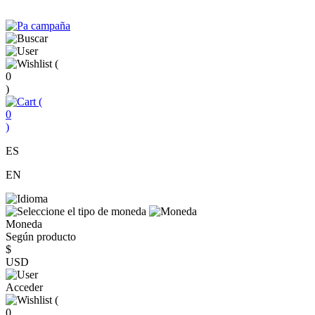
(
0
)
(
0
)
ES
EN
Moneda
Según producto
$
USD
Acceder
(
0