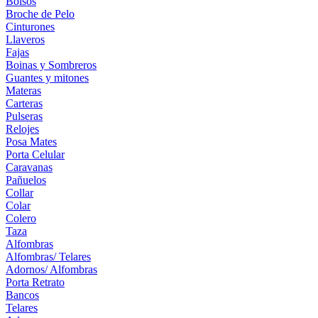
Bolsos
Broche de Pelo
Cinturones
Llaveros
Fajas
Boinas y Sombreros
Guantes y mitones
Materas
Carteras
Pulseras
Relojes
Posa Mates
Porta Celular
Caravanas
Pañuelos
Collar
Colar
Colero
Taza
Alfombras
Alfombras/ Telares
Adornos/ Alfombras
Porta Retrato
Bancos
Telares