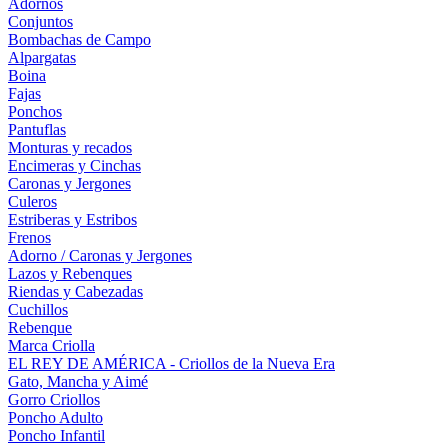
Adornos
Conjuntos
Bombachas de Campo
Alpargatas
Boina
Fajas
Ponchos
Pantuflas
Monturas y recados
Encimeras y Cinchas
Caronas y Jergones
Culeros
Estriberas y Estribos
Frenos
Adorno / Caronas y Jergones
Lazos y Rebenques
Riendas y Cabezadas
Cuchillos
Rebenque
Marca Criolla
EL REY DE AMÉRICA - Criollos de la Nueva Era
Gato, Mancha y Aimé
Gorro Criollos
Poncho Adulto
Poncho Infantil