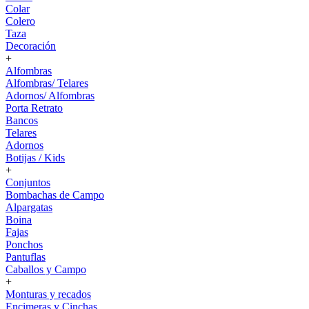
Colar
Colero
Taza
Decoración
+
Alfombras
Alfombras/ Telares
Adornos/ Alfombras
Porta Retrato
Bancos
Telares
Adornos
Botijas / Kids
+
Conjuntos
Bombachas de Campo
Alpargatas
Boina
Fajas
Ponchos
Pantuflas
Caballos y Campo
+
Monturas y recados
Encimeras y Cinchas