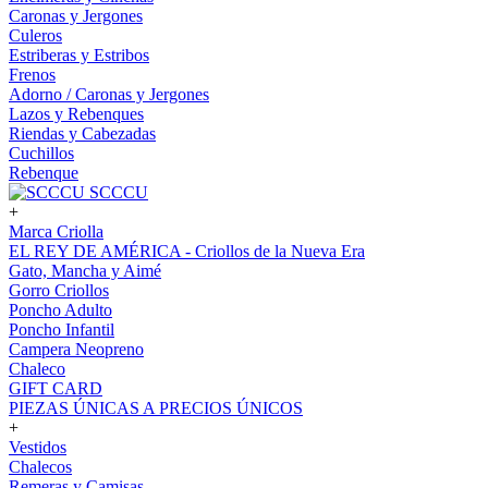
Caronas y Jergones
Culeros
Estriberas y Estribos
Frenos
Adorno / Caronas y Jergones
Lazos y Rebenques
Riendas y Cabezadas
Cuchillos
Rebenque
SCCCU
+
Marca Criolla
EL REY DE AMÉRICA - Criollos de la Nueva Era
Gato, Mancha y Aimé
Gorro Criollos
Poncho Adulto
Poncho Infantil
Campera Neopreno
Chaleco
GIFT CARD
PIEZAS ÚNICAS A PRECIOS ÚNICOS
+
Vestidos
Chalecos
Remeras y Camisas