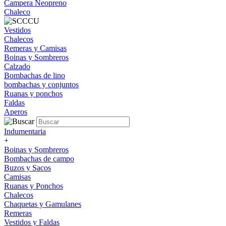
Campera Neopreno
Chaleco
Vestidos
Chalecos
Remeras y Camisas
Boinas y Sombreros
Calzado
Bombachas de lino
bombachas y conjuntos
Ruanas y ponchos
Faldas
Aperos
Indumentaria
+
Boinas y Sombreros
Bombachas de campo
Buzos y Sacos
Camisas
Ruanas y Ponchos
Chalecos
Chaquetas y Gamulanes
Remeras
Vestidos y Faldas