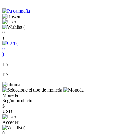
(
0
)
(
0
)
ES
EN
Moneda
Según producto
$
USD
Acceder
(
0