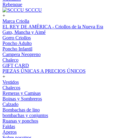
Rebenque
SCCCU
+
Marca Criolla
EL REY DE AMÉRICA - Criollos de la Nueva Era
Gato, Mancha y Aimé
Gorro Criollos
Poncho Adulto
Poncho Infantil
Campera Neopreno
Chaleco
GIFT CARD
PIEZAS ÚNICAS A PRECIOS ÚNICOS
+
Vestidos
Chalecos
Remeras y Camisas
Boinas y Sombreros
Calzado
Bombachas de lino
bombachas y conjuntos
Ruanas y ponchos
Faldas
Aperos
Sobre nosotros