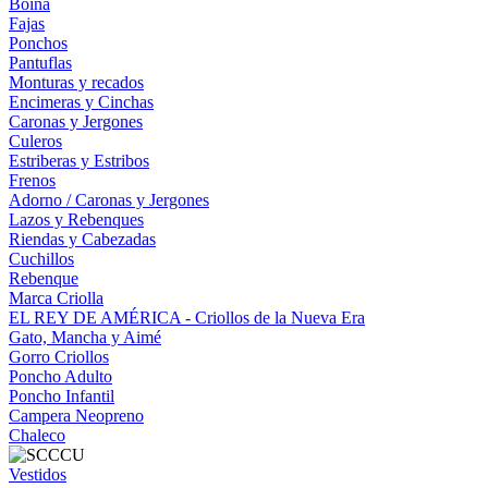
Boina
Fajas
Ponchos
Pantuflas
Monturas y recados
Encimeras y Cinchas
Caronas y Jergones
Culeros
Estriberas y Estribos
Frenos
Adorno / Caronas y Jergones
Lazos y Rebenques
Riendas y Cabezadas
Cuchillos
Rebenque
Marca Criolla
EL REY DE AMÉRICA - Criollos de la Nueva Era
Gato, Mancha y Aimé
Gorro Criollos
Poncho Adulto
Poncho Infantil
Campera Neopreno
Chaleco
Vestidos