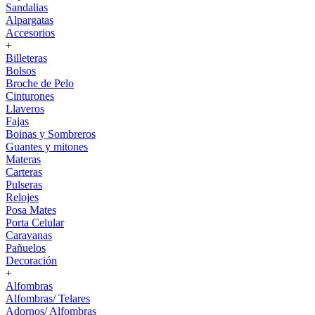
Sandalias
Alpargatas
Accesorios
+
Billeteras
Bolsos
Broche de Pelo
Cinturones
Llaveros
Fajas
Boinas y Sombreros
Guantes y mitones
Materas
Carteras
Pulseras
Relojes
Posa Mates
Porta Celular
Caravanas
Pañuelos
Decoración
+
Alfombras
Alfombras/ Telares
Adornos/ Alfombras