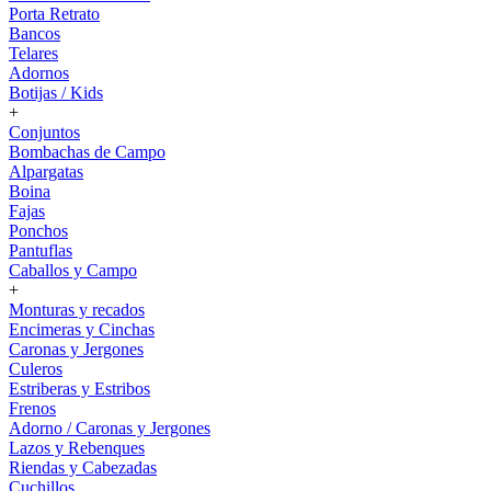
Porta Retrato
Bancos
Telares
Adornos
Botijas / Kids
+
Conjuntos
Bombachas de Campo
Alpargatas
Boina
Fajas
Ponchos
Pantuflas
Caballos y Campo
+
Monturas y recados
Encimeras y Cinchas
Caronas y Jergones
Culeros
Estriberas y Estribos
Frenos
Adorno / Caronas y Jergones
Lazos y Rebenques
Riendas y Cabezadas
Cuchillos