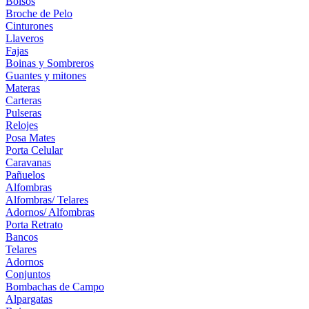
Bolsos
Broche de Pelo
Cinturones
Llaveros
Fajas
Boinas y Sombreros
Guantes y mitones
Materas
Carteras
Pulseras
Relojes
Posa Mates
Porta Celular
Caravanas
Pañuelos
Alfombras
Alfombras/ Telares
Adornos/ Alfombras
Porta Retrato
Bancos
Telares
Adornos
Conjuntos
Bombachas de Campo
Alpargatas