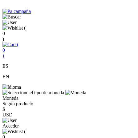
(
0
)
(
0
)
ES
EN
Moneda
Según producto
$
USD
Acceder
(
0