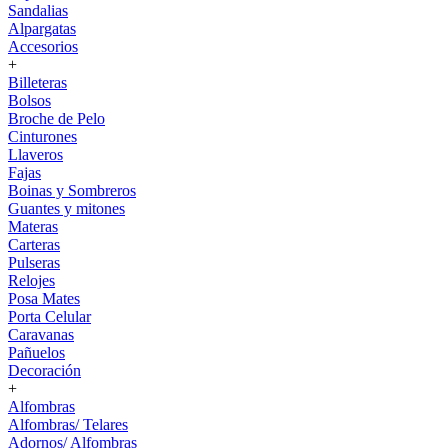
Sandalias
Alpargatas
Accesorios
+
Billeteras
Bolsos
Broche de Pelo
Cinturones
Llaveros
Fajas
Boinas y Sombreros
Guantes y mitones
Materas
Carteras
Pulseras
Relojes
Posa Mates
Porta Celular
Caravanas
Pañuelos
Decoración
+
Alfombras
Alfombras/ Telares
Adornos/ Alfombras