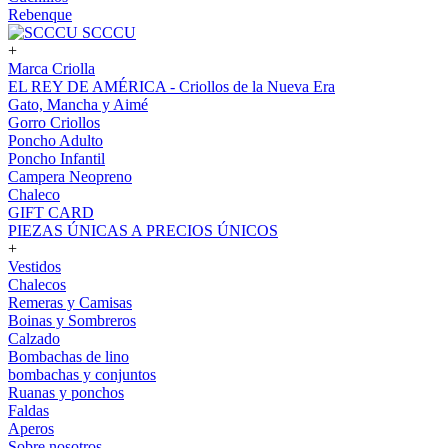
Rebenque
SCCCU
+
Marca Criolla
EL REY DE AMÉRICA - Criollos de la Nueva Era
Gato, Mancha y Aimé
Gorro Criollos
Poncho Adulto
Poncho Infantil
Campera Neopreno
Chaleco
GIFT CARD
PIEZAS ÚNICAS A PRECIOS ÚNICOS
+
Vestidos
Chalecos
Remeras y Camisas
Boinas y Sombreros
Calzado
Bombachas de lino
bombachas y conjuntos
Ruanas y ponchos
Faldas
Aperos
Sobre nosotros