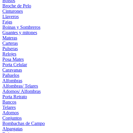
Bolsos
Broche de Pelo
Cinturones
Llaveros
Fajas
Boinas y Sombreros
Guantes y mitones
Materas
Carteras
Pulseras
Relojes
Posa Mates
Porta Celular
Caravanas
Pañuelos
Alfombras
Alfombras/ Telares
Adornos/ Alfombras
Porta Retrato
Bancos
Telares
Adornos
Conjuntos
Bombachas de Campo
Alpargatas