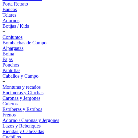
Porta Retrato
Bancos
Telares
Adornos
Botijas / Kids
+
Conjuntos
Bombachas de Campo
Alpargatas
Boina
Fajas
Ponchos
Pantuflas
Caballos y Campo
+
Monturas y recados
Encimeras y Cinchas
Caronas y Jergones
Culeros
Estriberas y Estribos
Frenos
Adorno / Caronas y Jergones
Lazos y Rebenques
Riendas y Cabezadas
Cuchillos