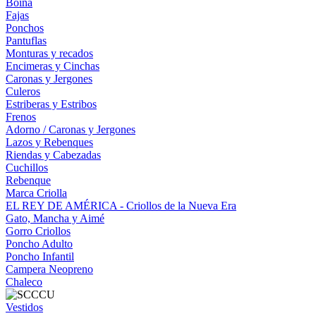
Boina
Fajas
Ponchos
Pantuflas
Monturas y recados
Encimeras y Cinchas
Caronas y Jergones
Culeros
Estriberas y Estribos
Frenos
Adorno / Caronas y Jergones
Lazos y Rebenques
Riendas y Cabezadas
Cuchillos
Rebenque
Marca Criolla
EL REY DE AMÉRICA - Criollos de la Nueva Era
Gato, Mancha y Aimé
Gorro Criollos
Poncho Adulto
Poncho Infantil
Campera Neopreno
Chaleco
Vestidos