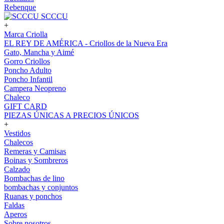
Rebenque
SCCCU
+
Marca Criolla
EL REY DE AMÉRICA - Criollos de la Nueva Era
Gato, Mancha y Aimé
Gorro Criollos
Poncho Adulto
Poncho Infantil
Campera Neopreno
Chaleco
GIFT CARD
PIEZAS ÚNICAS A PRECIOS ÚNICOS
+
Vestidos
Chalecos
Remeras y Camisas
Boinas y Sombreros
Calzado
Bombachas de lino
bombachas y conjuntos
Ruanas y ponchos
Faldas
Aperos
Sobre nosotros