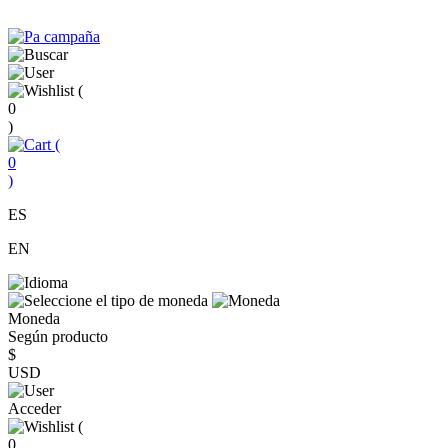
(
0
)
(
0
)
ES
EN
Moneda
Según producto
$
USD
Acceder
(
0