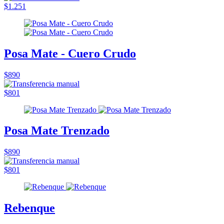
$1.251
Posa Mate - Cuero Crudo
$890
$801
Posa Mate Trenzado
$890
$801
Rebenque