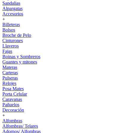
Sandalias
Alpargatas
Accesorios
+
Billeteras
Bolsos
Broche de Pelo
Cinturones
Llaveros
Fajas
Boinas y Sombreros
Guantes y mitones
Materas
Carteras
Pulseras
Relojes
Posa Mates
Porta Celular
Caravanas
Pañuelos
Decoración
+
Alfombras
Alfombras/ Telares
Adornos/ Alfombras