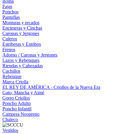
Boina
Fajas
Ponchos
Pantuflas
Monturas y recados
Encimeras y Cinchas
Caronas y Jergones
Culeros
Estriberas y Estribos
Frenos
Adorno / Caronas y Jergones
Lazos y Rebenques
Riendas y Cabezadas
Cuchillos
Rebenque
Marca Criolla
EL REY DE AMÉRICA - Criollos de la Nueva Era
Gato, Mancha y Aimé
Gorro Criollos
Poncho Adulto
Poncho Infantil
Campera Neopreno
Chaleco
Vestidos