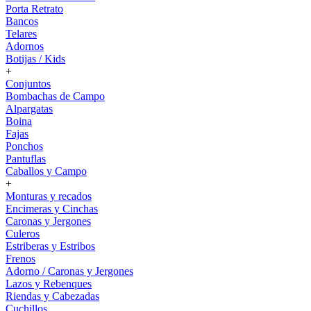
Porta Retrato
Bancos
Telares
Adornos
Botijas / Kids
+
Conjuntos
Bombachas de Campo
Alpargatas
Boina
Fajas
Ponchos
Pantuflas
Caballos y Campo
+
Monturas y recados
Encimeras y Cinchas
Caronas y Jergones
Culeros
Estriberas y Estribos
Frenos
Adorno / Caronas y Jergones
Lazos y Rebenques
Riendas y Cabezadas
Cuchillos