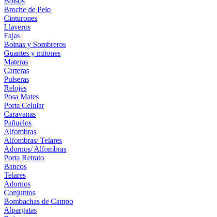
Bolsos
Broche de Pelo
Cinturones
Llaveros
Fajas
Boinas y Sombreros
Guantes y mitones
Materas
Carteras
Pulseras
Relojes
Posa Mates
Porta Celular
Caravanas
Pañuelos
Alfombras
Alfombras/ Telares
Adornos/ Alfombras
Porta Retrato
Bancos
Telares
Adornos
Conjuntos
Bombachas de Campo
Alpargatas