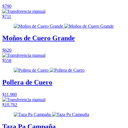
$790
$711
Moños de Cuero Grande
$620
$558
Pollera de Cuero
$11.980
$10.782
Taza Pa Campaña