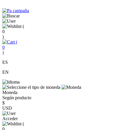
(
0
)
(
0
)
ES
EN
Moneda
Según producto
$
USD
Acceder
(
0