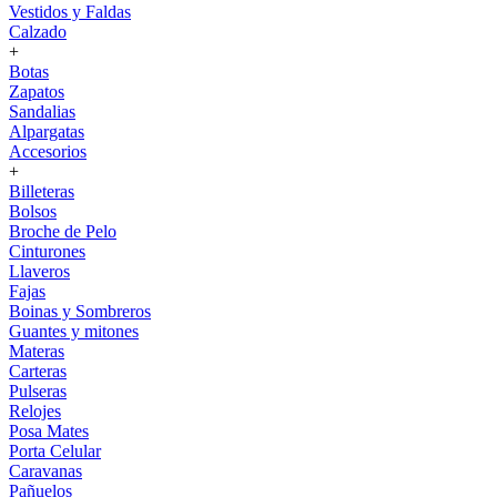
Vestidos y Faldas
Calzado
+
Botas
Zapatos
Sandalias
Alpargatas
Accesorios
+
Billeteras
Bolsos
Broche de Pelo
Cinturones
Llaveros
Fajas
Boinas y Sombreros
Guantes y mitones
Materas
Carteras
Pulseras
Relojes
Posa Mates
Porta Celular
Caravanas
Pañuelos