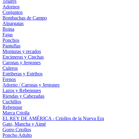
Telares
Adornos
Conjuntos
Bombachas de Campo
Alpargatas
Boina
Fajas
Ponchos
Pantuflas
Monturas y recados
Encimeras y Cinchas
Caronas y Jergones
Culeros
Estriberas y Estribos
Frenos
Adorno / Caronas y Jergones
Lazos y Rebenques
Riendas y Cabezadas
Cuchillos
Rebenque
Marca Criolla
EL REY DE AMÉRICA - Criollos de la Nueva Era
Gato, Mancha y Aimé
Gorro Criollos
Poncho Adulto