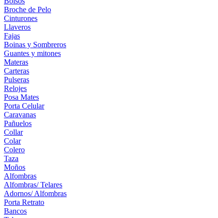
Bolsos
Broche de Pelo
Cinturones
Llaveros
Fajas
Boinas y Sombreros
Guantes y mitones
Materas
Carteras
Pulseras
Relojes
Posa Mates
Porta Celular
Caravanas
Pañuelos
Collar
Colar
Colero
Taza
Moños
Alfombras
Alfombras/ Telares
Adornos/ Alfombras
Porta Retrato
Bancos