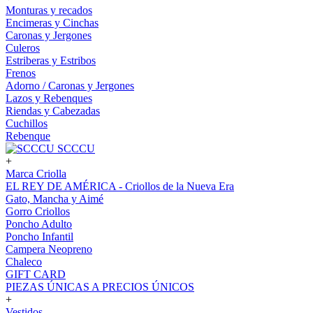
Monturas y recados
Encimeras y Cinchas
Caronas y Jergones
Culeros
Estriberas y Estribos
Frenos
Adorno / Caronas y Jergones
Lazos y Rebenques
Riendas y Cabezadas
Cuchillos
Rebenque
SCCCU
+
Marca Criolla
EL REY DE AMÉRICA - Criollos de la Nueva Era
Gato, Mancha y Aimé
Gorro Criollos
Poncho Adulto
Poncho Infantil
Campera Neopreno
Chaleco
GIFT CARD
PIEZAS ÚNICAS A PRECIOS ÚNICOS
+
Vestidos