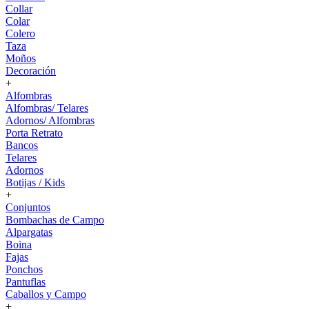
Collar
Colar
Colero
Taza
Moños
Decoración
+
Alfombras
Alfombras/ Telares
Adornos/ Alfombras
Porta Retrato
Bancos
Telares
Adornos
Botijas / Kids
+
Conjuntos
Bombachas de Campo
Alpargatas
Boina
Fajas
Ponchos
Pantuflas
Caballos y Campo
+