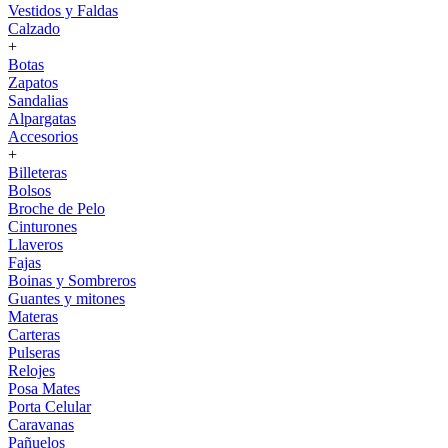
Vestidos y Faldas
Calzado
+
Botas
Zapatos
Sandalias
Alpargatas
Accesorios
+
Billeteras
Bolsos
Broche de Pelo
Cinturones
Llaveros
Fajas
Boinas y Sombreros
Guantes y mitones
Materas
Carteras
Pulseras
Relojes
Posa Mates
Porta Celular
Caravanas
Pañuelos