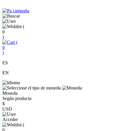
(
0
)
(
0
)
ES
EN
Moneda
Según producto
$
USD
Acceder
(
0