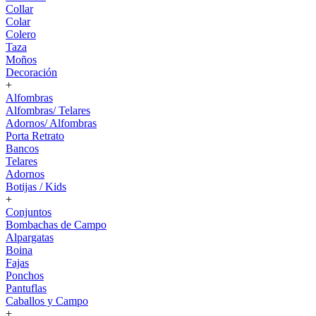
Collar
Colar
Colero
Taza
Moños
Decoración
+
Alfombras
Alfombras/ Telares
Adornos/ Alfombras
Porta Retrato
Bancos
Telares
Adornos
Botijas / Kids
+
Conjuntos
Bombachas de Campo
Alpargatas
Boina
Fajas
Ponchos
Pantuflas
Caballos y Campo
+