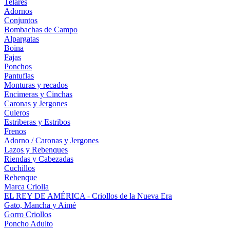
Telares
Adornos
Conjuntos
Bombachas de Campo
Alpargatas
Boina
Fajas
Ponchos
Pantuflas
Monturas y recados
Encimeras y Cinchas
Caronas y Jergones
Culeros
Estriberas y Estribos
Frenos
Adorno / Caronas y Jergones
Lazos y Rebenques
Riendas y Cabezadas
Cuchillos
Rebenque
Marca Criolla
EL REY DE AMÉRICA - Criollos de la Nueva Era
Gato, Mancha y Aimé
Gorro Criollos
Poncho Adulto