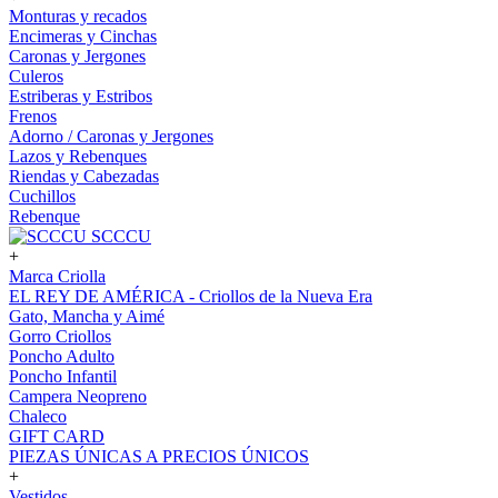
Monturas y recados
Encimeras y Cinchas
Caronas y Jergones
Culeros
Estriberas y Estribos
Frenos
Adorno / Caronas y Jergones
Lazos y Rebenques
Riendas y Cabezadas
Cuchillos
Rebenque
SCCCU
+
Marca Criolla
EL REY DE AMÉRICA - Criollos de la Nueva Era
Gato, Mancha y Aimé
Gorro Criollos
Poncho Adulto
Poncho Infantil
Campera Neopreno
Chaleco
GIFT CARD
PIEZAS ÚNICAS A PRECIOS ÚNICOS
+
Vestidos