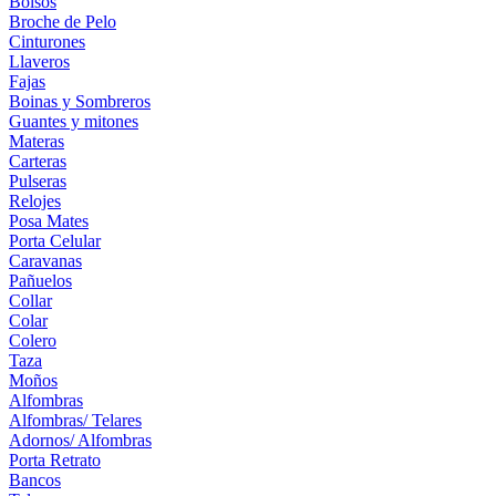
Bolsos
Broche de Pelo
Cinturones
Llaveros
Fajas
Boinas y Sombreros
Guantes y mitones
Materas
Carteras
Pulseras
Relojes
Posa Mates
Porta Celular
Caravanas
Pañuelos
Collar
Colar
Colero
Taza
Moños
Alfombras
Alfombras/ Telares
Adornos/ Alfombras
Porta Retrato
Bancos