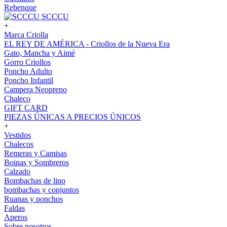
Rebenque
SCCCU
+
Marca Criolla
EL REY DE AMÉRICA - Criollos de la Nueva Era
Gato, Mancha y Aimé
Gorro Criollos
Poncho Adulto
Poncho Infantil
Campera Neopreno
Chaleco
GIFT CARD
PIEZAS ÚNICAS A PRECIOS ÚNICOS
+
Vestidos
Chalecos
Remeras y Camisas
Boinas y Sombreros
Calzado
Bombachas de lino
bombachas y conjuntos
Ruanas y ponchos
Faldas
Aperos
Sobre nosotros