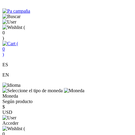
(
0
)
(
0
)
ES
EN
Moneda
Según producto
$
USD
Acceder
(
0