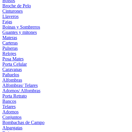
Bolsos
Broche de Pelo
Cinturones
Llaveros
Fajas
Boinas y Sombreros
Guantes y mitones
Materas
Carteras
Pulseras
Relojes
Posa Mates
Porta Celular
Caravanas
Pañuelos
Alfombras
Alfombras/ Telares
Adornos/ Alfombras
Porta Retrato
Bancos
Telares
Adornos
Conjuntos
Bombachas de Campo
Alpargatas