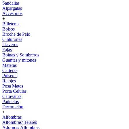
Sandalias
Alpargatas
Accesorios
+
Billeteras
Bolsos
Broche de Pelo
Cinturones
Llaveros
Fajas
Boinas y Sombreros
Guantes y mitones
Materas
Carteras
Pulseras
Relojes
Posa Mates
Porta Celular
Caravanas
Pañuelos
Decoración
+
Alfombras
Alfombras/ Telares
Adornos/ Alfombras