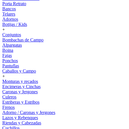
Porta Retrato
Bancos
Telares
Adornos
Botijas / Kids
+
Conjuntos
Bombachas de Campo
Alpargatas
Boina
Fajas
Ponchos
Pantuflas
Caballos y Campo
+
Monturas y recados
Encimeras y Cinchas
Caronas y Jergones
Culeros
Estriberas y Estribos
Frenos
Adorno / Caronas y Jergones
Lazos y Rebenques
Riendas y Cabezadas
Cuchillos