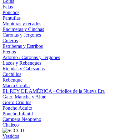
Boina
Fajas
Ponchos
Pantuflas
Monturas y recados
Encimeras y Cinchas
Caronas y Jergones
Culeros
Estriberas y Estribos
Frenos
Adorno / Caronas y Jergones
Lazos y Rebenques
Riendas y Cabezadas
Cuchillos
Rebenque
Marca Criolla
EL REY DE AMÉRICA - Criollos de la Nueva Era
Gato, Mancha y Aimé
Gorro Criollos
Poncho Adulto
Poncho Infantil
Campera Neopreno
Chaleco
Vestidos