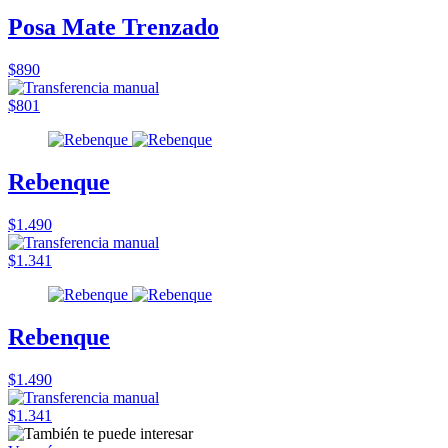
Posa Mate Trenzado
$890
$801
Rebenque
$1.490
$1.341
Rebenque
$1.490
$1.341