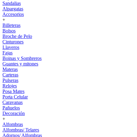
Sandalias
Alpargatas
Accesorios
+
Billeteras
Bolsos
Broche de Pelo
Cinturones
Llaveros
Fajas
Boinas y Sombreros
Guantes y mitones
Materas
Carteras
Pulseras
Relojes
Posa Mates
Porta Celular
Caravanas
Pañuelos
Decoración
+
Alfombras
Alfombras/ Telares
Adornos/ Alfombras