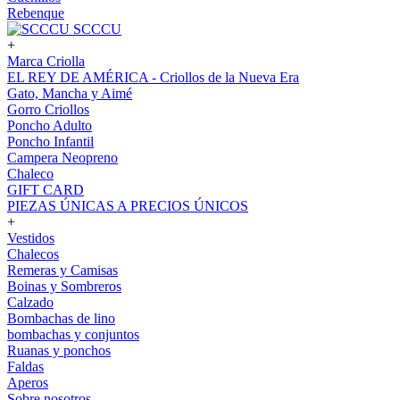
Rebenque
SCCCU
+
Marca Criolla
EL REY DE AMÉRICA - Criollos de la Nueva Era
Gato, Mancha y Aimé
Gorro Criollos
Poncho Adulto
Poncho Infantil
Campera Neopreno
Chaleco
GIFT CARD
PIEZAS ÚNICAS A PRECIOS ÚNICOS
+
Vestidos
Chalecos
Remeras y Camisas
Boinas y Sombreros
Calzado
Bombachas de lino
bombachas y conjuntos
Ruanas y ponchos
Faldas
Aperos
Sobre nosotros