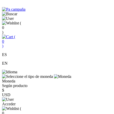
(
0
)
(
0
)
ES
EN
Moneda
Según producto
$
USD
Acceder
(
0