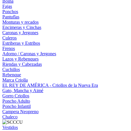
Boina
Fajas
Ponchos
Pantuflas
Monturas y recados
Encimeras y Cinchas
Caronas y Jergones
Culeros
Estriberas y Estribos
Frenos
Adorno / Caronas y Jergones
Lazos y Rebenques
Riendas y Cabezadas
Cuchillos
Rebenque
Marca Criolla
EL REY DE AMÉRICA - Criollos de la Nueva Era
Gato, Mancha y Aimé
Gorro Criollos
Poncho Adulto
Poncho Infantil
Campera Neopreno
Chaleco
Vestidos