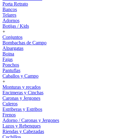
Porta Retrato
Bancos
Telares
Adornos
Botijas / Kids
+
Conjuntos
Bombachas de Campo
Alpargatas
Boina
Fajas
Ponchos
Pantuflas
Caballos y Campo
+
Monturas y recados
Encimeras y Cinchas
Caronas y Jergones
Culeros
Estriberas y Estribos
Frenos
Adorno / Caronas y Jergones
Lazos y Rebenques
Riendas y Cabezadas
Cuchillos