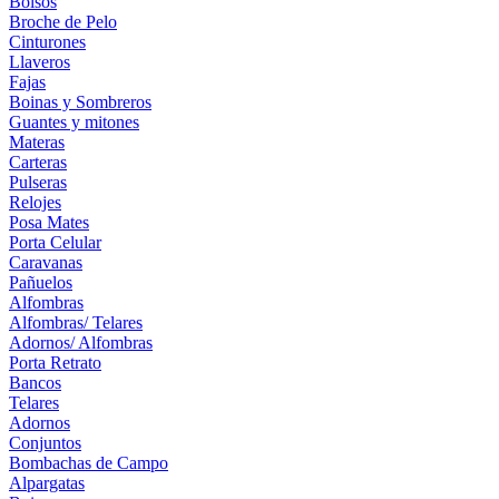
Bolsos
Broche de Pelo
Cinturones
Llaveros
Fajas
Boinas y Sombreros
Guantes y mitones
Materas
Carteras
Pulseras
Relojes
Posa Mates
Porta Celular
Caravanas
Pañuelos
Alfombras
Alfombras/ Telares
Adornos/ Alfombras
Porta Retrato
Bancos
Telares
Adornos
Conjuntos
Bombachas de Campo
Alpargatas