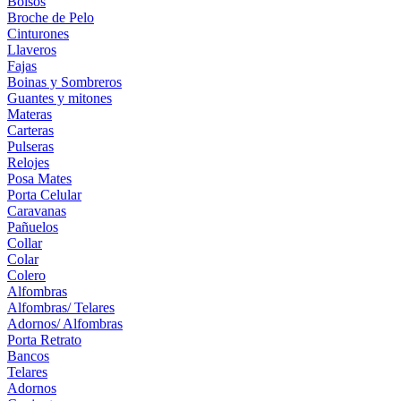
Bolsos
Broche de Pelo
Cinturones
Llaveros
Fajas
Boinas y Sombreros
Guantes y mitones
Materas
Carteras
Pulseras
Relojes
Posa Mates
Porta Celular
Caravanas
Pañuelos
Collar
Colar
Colero
Alfombras
Alfombras/ Telares
Adornos/ Alfombras
Porta Retrato
Bancos
Telares
Adornos