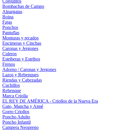
Conjuntos
Bombachas de Campo
Alpargatas
Boina
Fajas
Ponchos
Pantuflas
Monturas y recados
Encimeras y Cinchas
Caronas y Jergones
Culeros
Estriberas y Estribos
Frenos
Adorno / Caronas y Jergones
Lazos y Rebenques
Riendas y Cabezadas
Cuchillos
Rebenque
Marca Criolla
EL REY DE AMÉRICA - Criollos de la Nueva Era
Gato, Mancha y Aimé
Gorro Criollos
Poncho Adulto
Poncho Infantil
Campera Neopreno