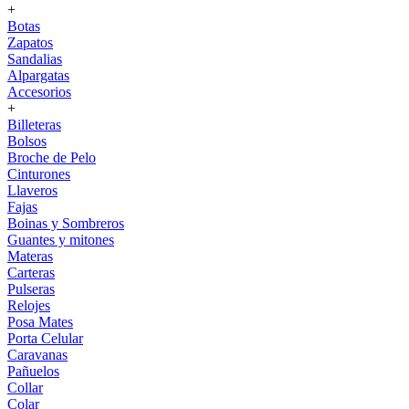
+
Botas
Zapatos
Sandalias
Alpargatas
Accesorios
+
Billeteras
Bolsos
Broche de Pelo
Cinturones
Llaveros
Fajas
Boinas y Sombreros
Guantes y mitones
Materas
Carteras
Pulseras
Relojes
Posa Mates
Porta Celular
Caravanas
Pañuelos
Collar
Colar