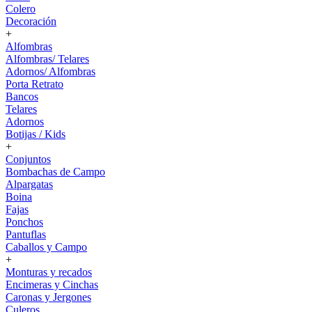
Colero
Decoración
+
Alfombras
Alfombras/ Telares
Adornos/ Alfombras
Porta Retrato
Bancos
Telares
Adornos
Botijas / Kids
+
Conjuntos
Bombachas de Campo
Alpargatas
Boina
Fajas
Ponchos
Pantuflas
Caballos y Campo
+
Monturas y recados
Encimeras y Cinchas
Caronas y Jergones
Culeros