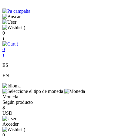
(
0
)
(
0
)
ES
EN
Moneda
Según producto
$
USD
Acceder
(
0