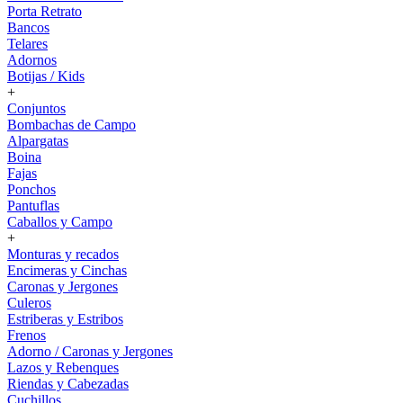
Porta Retrato
Bancos
Telares
Adornos
Botijas / Kids
+
Conjuntos
Bombachas de Campo
Alpargatas
Boina
Fajas
Ponchos
Pantuflas
Caballos y Campo
+
Monturas y recados
Encimeras y Cinchas
Caronas y Jergones
Culeros
Estriberas y Estribos
Frenos
Adorno / Caronas y Jergones
Lazos y Rebenques
Riendas y Cabezadas
Cuchillos