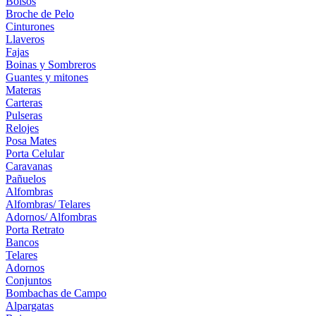
Bolsos
Broche de Pelo
Cinturones
Llaveros
Fajas
Boinas y Sombreros
Guantes y mitones
Materas
Carteras
Pulseras
Relojes
Posa Mates
Porta Celular
Caravanas
Pañuelos
Alfombras
Alfombras/ Telares
Adornos/ Alfombras
Porta Retrato
Bancos
Telares
Adornos
Conjuntos
Bombachas de Campo
Alpargatas