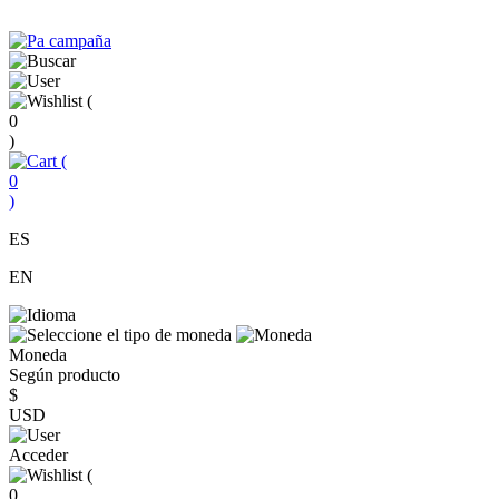
(
0
)
(
0
)
ES
EN
Moneda
Según producto
$
USD
Acceder
(
0