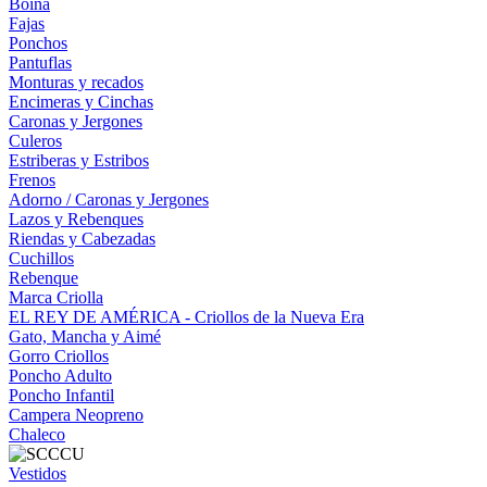
Boina
Fajas
Ponchos
Pantuflas
Monturas y recados
Encimeras y Cinchas
Caronas y Jergones
Culeros
Estriberas y Estribos
Frenos
Adorno / Caronas y Jergones
Lazos y Rebenques
Riendas y Cabezadas
Cuchillos
Rebenque
Marca Criolla
EL REY DE AMÉRICA - Criollos de la Nueva Era
Gato, Mancha y Aimé
Gorro Criollos
Poncho Adulto
Poncho Infantil
Campera Neopreno
Chaleco
Vestidos