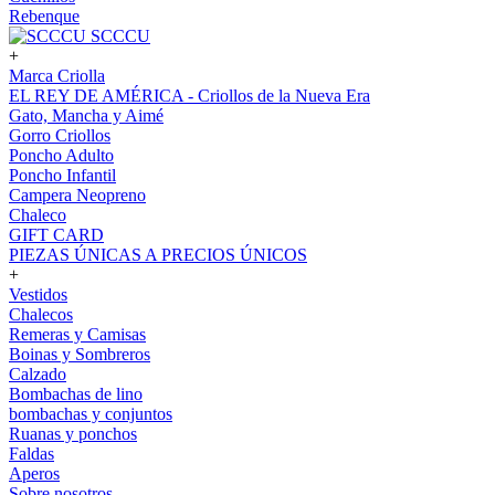
Rebenque
SCCCU
+
Marca Criolla
EL REY DE AMÉRICA - Criollos de la Nueva Era
Gato, Mancha y Aimé
Gorro Criollos
Poncho Adulto
Poncho Infantil
Campera Neopreno
Chaleco
GIFT CARD
PIEZAS ÚNICAS A PRECIOS ÚNICOS
+
Vestidos
Chalecos
Remeras y Camisas
Boinas y Sombreros
Calzado
Bombachas de lino
bombachas y conjuntos
Ruanas y ponchos
Faldas
Aperos
Sobre nosotros