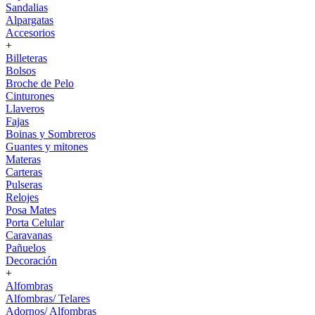
Sandalias
Alpargatas
Accesorios
+
Billeteras
Bolsos
Broche de Pelo
Cinturones
Llaveros
Fajas
Boinas y Sombreros
Guantes y mitones
Materas
Carteras
Pulseras
Relojes
Posa Mates
Porta Celular
Caravanas
Pañuelos
Decoración
+
Alfombras
Alfombras/ Telares
Adornos/ Alfombras