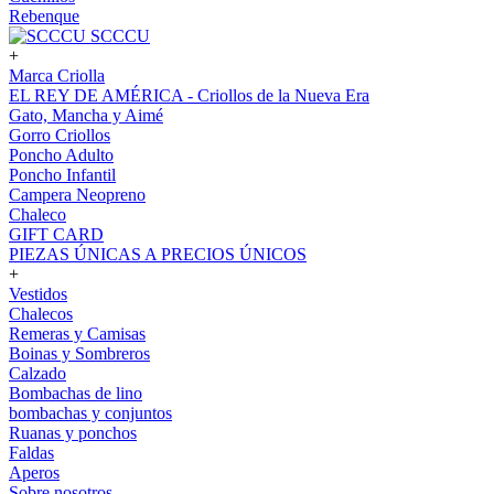
Rebenque
SCCCU
+
Marca Criolla
EL REY DE AMÉRICA - Criollos de la Nueva Era
Gato, Mancha y Aimé
Gorro Criollos
Poncho Adulto
Poncho Infantil
Campera Neopreno
Chaleco
GIFT CARD
PIEZAS ÚNICAS A PRECIOS ÚNICOS
+
Vestidos
Chalecos
Remeras y Camisas
Boinas y Sombreros
Calzado
Bombachas de lino
bombachas y conjuntos
Ruanas y ponchos
Faldas
Aperos
Sobre nosotros