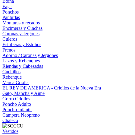
Boina
Fajas
Ponchos
Pantuflas
Monturas y recados
Encimeras y Cinchas
Caronas y Jergones
Culeros
Estriberas y Estribos
Frenos
Adorno / Caronas y Jergones
Lazos y Rebenques
Riendas y Cabezadas
Cuchillos
Rebenque
Marca Criolla
EL REY DE AMÉRICA - Criollos de la Nueva Era
Gato, Mancha y Aimé
Gorro Criollos
Poncho Adulto
Poncho Infantil
Campera Neopreno
Chaleco
Vestidos