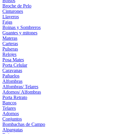
Bolsos
Broche de Pelo
Cinturones
Llaveros
Fajas
Boinas y Sombreros
Guantes y mitones
Materas
Carteras
Pulseras
Relojes
Posa Mates
Porta Celular
Caravanas
Pañuelos
Alfombras
Alfombras/ Telares
Adornos/ Alfombras
Porta Retrato
Bancos
Telares
Adornos
Conjuntos
Bombachas de Campo
Alpargatas