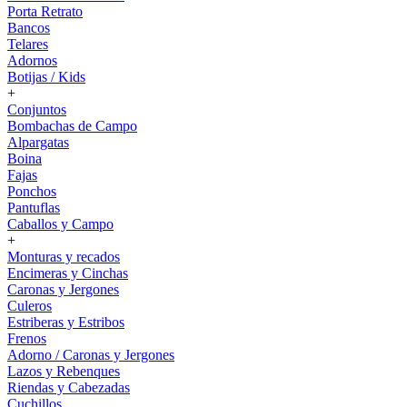
Porta Retrato
Bancos
Telares
Adornos
Botijas / Kids
+
Conjuntos
Bombachas de Campo
Alpargatas
Boina
Fajas
Ponchos
Pantuflas
Caballos y Campo
+
Monturas y recados
Encimeras y Cinchas
Caronas y Jergones
Culeros
Estriberas y Estribos
Frenos
Adorno / Caronas y Jergones
Lazos y Rebenques
Riendas y Cabezadas
Cuchillos