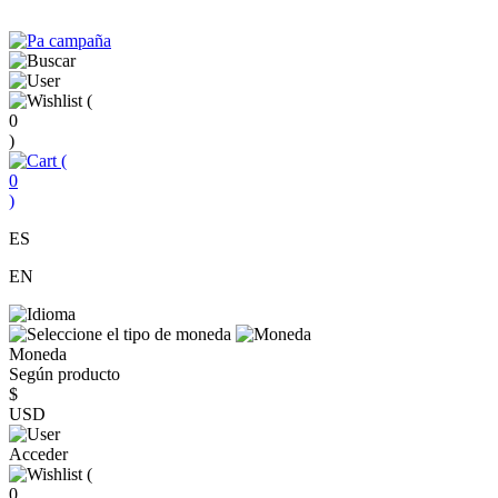
(
0
)
(
0
)
ES
EN
Moneda
Según producto
$
USD
Acceder
(
0