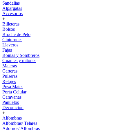
Sandalias
Alpargatas
Accesorios
+
Billeteras
Bolsos
Broche de Pelo
Cinturones
Llaveros
Fajas
Boinas y Sombreros
Guantes y mitones
Materas
Carteras
Pulseras
Relojes
Posa Mates
Porta Celular
Caravanas
Pañuelos
Decoración
+
Alfombras
Alfombras/ Telares
Adornos/ Alfombras