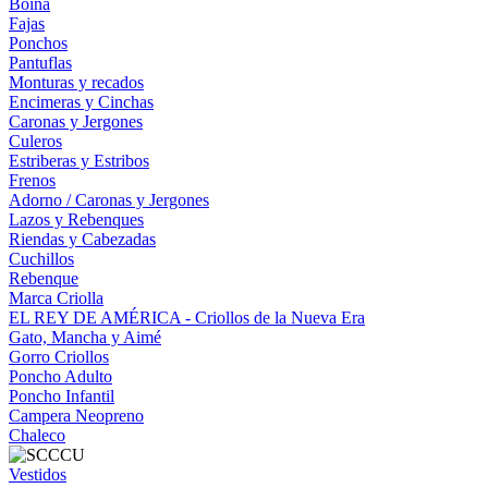
Boina
Fajas
Ponchos
Pantuflas
Monturas y recados
Encimeras y Cinchas
Caronas y Jergones
Culeros
Estriberas y Estribos
Frenos
Adorno / Caronas y Jergones
Lazos y Rebenques
Riendas y Cabezadas
Cuchillos
Rebenque
Marca Criolla
EL REY DE AMÉRICA - Criollos de la Nueva Era
Gato, Mancha y Aimé
Gorro Criollos
Poncho Adulto
Poncho Infantil
Campera Neopreno
Chaleco
Vestidos