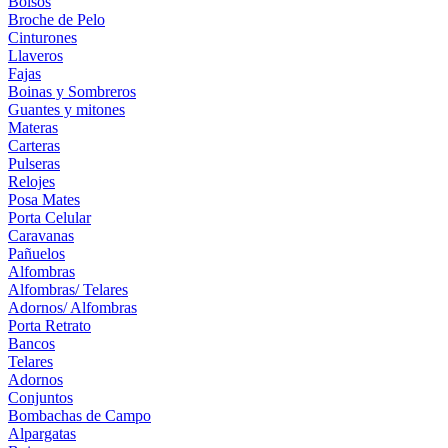
Bolsos
Broche de Pelo
Cinturones
Llaveros
Fajas
Boinas y Sombreros
Guantes y mitones
Materas
Carteras
Pulseras
Relojes
Posa Mates
Porta Celular
Caravanas
Pañuelos
Alfombras
Alfombras/ Telares
Adornos/ Alfombras
Porta Retrato
Bancos
Telares
Adornos
Conjuntos
Bombachas de Campo
Alpargatas