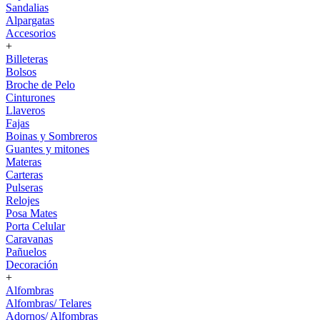
Sandalias
Alpargatas
Accesorios
+
Billeteras
Bolsos
Broche de Pelo
Cinturones
Llaveros
Fajas
Boinas y Sombreros
Guantes y mitones
Materas
Carteras
Pulseras
Relojes
Posa Mates
Porta Celular
Caravanas
Pañuelos
Decoración
+
Alfombras
Alfombras/ Telares
Adornos/ Alfombras