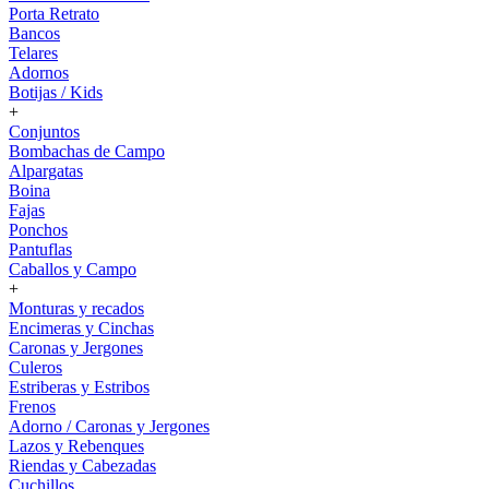
Porta Retrato
Bancos
Telares
Adornos
Botijas / Kids
+
Conjuntos
Bombachas de Campo
Alpargatas
Boina
Fajas
Ponchos
Pantuflas
Caballos y Campo
+
Monturas y recados
Encimeras y Cinchas
Caronas y Jergones
Culeros
Estriberas y Estribos
Frenos
Adorno / Caronas y Jergones
Lazos y Rebenques
Riendas y Cabezadas
Cuchillos