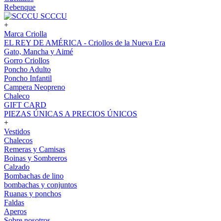
Rebenque
SCCCU
+
Marca Criolla
EL REY DE AMÉRICA - Criollos de la Nueva Era
Gato, Mancha y Aimé
Gorro Criollos
Poncho Adulto
Poncho Infantil
Campera Neopreno
Chaleco
GIFT CARD
PIEZAS ÚNICAS A PRECIOS ÚNICOS
+
Vestidos
Chalecos
Remeras y Camisas
Boinas y Sombreros
Calzado
Bombachas de lino
bombachas y conjuntos
Ruanas y ponchos
Faldas
Aperos
Sobre nosotros