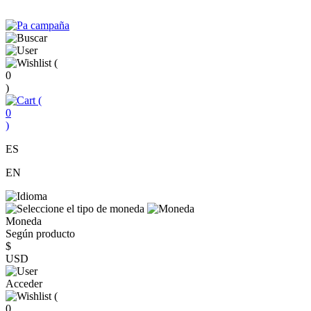
(
0
)
(
0
)
ES
EN
Moneda
Según producto
$
USD
Acceder
(
0