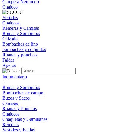
Campera Neopreno
Chaleco
Vestidos
Chalecos
Remeras y Camisas
Boinas y Sombreros
Calzado
Bombachas de lino
bombachas y conjuntos
Ruanas y ponchos
Faldas
Aperos
Indumentaria
+
Boinas y Sombreros
Bombachas de campo
Buzos y Sacos
Camisas
Ruanas y Ponchos
Chalecos
Chaquetas y Gamulanes
Remeras
Vestidos y Faldas