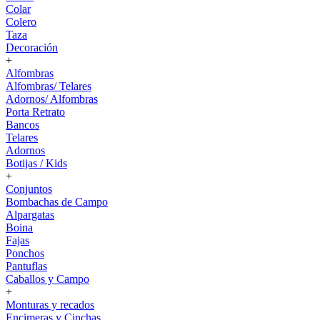
Colar
Colero
Taza
Decoración
+
Alfombras
Alfombras/ Telares
Adornos/ Alfombras
Porta Retrato
Bancos
Telares
Adornos
Botijas / Kids
+
Conjuntos
Bombachas de Campo
Alpargatas
Boina
Fajas
Ponchos
Pantuflas
Caballos y Campo
+
Monturas y recados
Encimeras y Cinchas