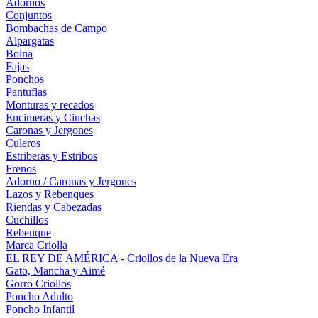
Adornos
Conjuntos
Bombachas de Campo
Alpargatas
Boina
Fajas
Ponchos
Pantuflas
Monturas y recados
Encimeras y Cinchas
Caronas y Jergones
Culeros
Estriberas y Estribos
Frenos
Adorno / Caronas y Jergones
Lazos y Rebenques
Riendas y Cabezadas
Cuchillos
Rebenque
Marca Criolla
EL REY DE AMÉRICA - Criollos de la Nueva Era
Gato, Mancha y Aimé
Gorro Criollos
Poncho Adulto
Poncho Infantil