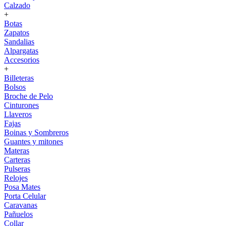
Calzado
+
Botas
Zapatos
Sandalias
Alpargatas
Accesorios
+
Billeteras
Bolsos
Broche de Pelo
Cinturones
Llaveros
Fajas
Boinas y Sombreros
Guantes y mitones
Materas
Carteras
Pulseras
Relojes
Posa Mates
Porta Celular
Caravanas
Pañuelos
Collar