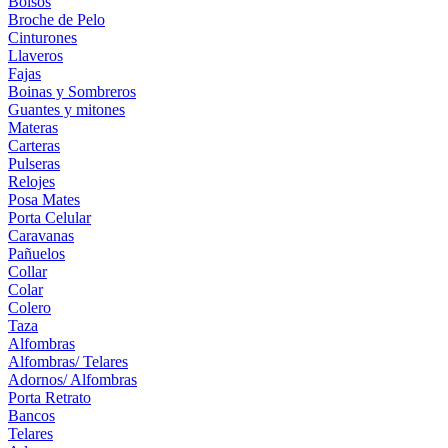
Bolsos
Broche de Pelo
Cinturones
Llaveros
Fajas
Boinas y Sombreros
Guantes y mitones
Materas
Carteras
Pulseras
Relojes
Posa Mates
Porta Celular
Caravanas
Pañuelos
Collar
Colar
Colero
Taza
Alfombras
Alfombras/ Telares
Adornos/ Alfombras
Porta Retrato
Bancos
Telares