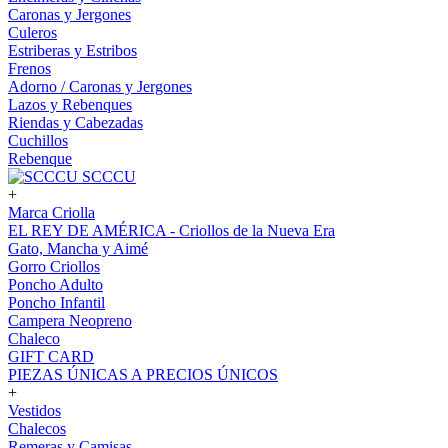
Caronas y Jergones
Culeros
Estriberas y Estribos
Frenos
Adorno / Caronas y Jergones
Lazos y Rebenques
Riendas y Cabezadas
Cuchillos
Rebenque
SCCCU
+
Marca Criolla
EL REY DE AMÉRICA - Criollos de la Nueva Era
Gato, Mancha y Aimé
Gorro Criollos
Poncho Adulto
Poncho Infantil
Campera Neopreno
Chaleco
GIFT CARD
PIEZAS ÚNICAS A PRECIOS ÚNICOS
+
Vestidos
Chalecos
Remeras y Camisas