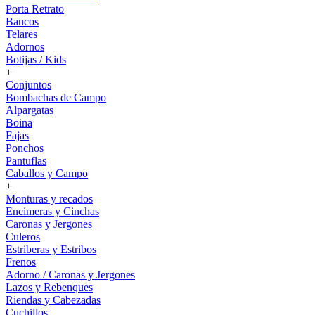
Porta Retrato
Bancos
Telares
Adornos
Botijas / Kids
+
Conjuntos
Bombachas de Campo
Alpargatas
Boina
Fajas
Ponchos
Pantuflas
Caballos y Campo
+
Monturas y recados
Encimeras y Cinchas
Caronas y Jergones
Culeros
Estriberas y Estribos
Frenos
Adorno / Caronas y Jergones
Lazos y Rebenques
Riendas y Cabezadas
Cuchillos