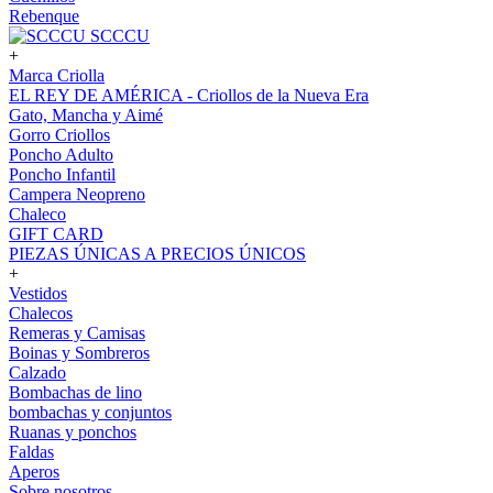
Rebenque
SCCCU
+
Marca Criolla
EL REY DE AMÉRICA - Criollos de la Nueva Era
Gato, Mancha y Aimé
Gorro Criollos
Poncho Adulto
Poncho Infantil
Campera Neopreno
Chaleco
GIFT CARD
PIEZAS ÚNICAS A PRECIOS ÚNICOS
+
Vestidos
Chalecos
Remeras y Camisas
Boinas y Sombreros
Calzado
Bombachas de lino
bombachas y conjuntos
Ruanas y ponchos
Faldas
Aperos
Sobre nosotros