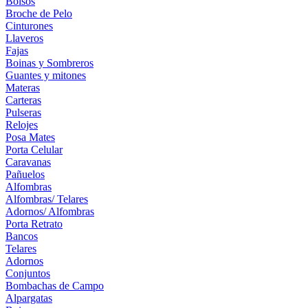
Bolsos
Broche de Pelo
Cinturones
Llaveros
Fajas
Boinas y Sombreros
Guantes y mitones
Materas
Carteras
Pulseras
Relojes
Posa Mates
Porta Celular
Caravanas
Pañuelos
Alfombras
Alfombras/ Telares
Adornos/ Alfombras
Porta Retrato
Bancos
Telares
Adornos
Conjuntos
Bombachas de Campo
Alpargatas