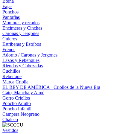
Boina
Fajas
Ponchos
Pantuflas
Monturas y recados
Encimeras y Cinchas
Caronas y Jergones
Culeros
Estriberas y Estribos
Frenos
Adorno / Caronas y Jergones
Lazos y Rebenques
Riendas y Cabezadas
Cuchillos
Rebenque
Marca Criolla
EL REY DE AMÉRICA - Criollos de la Nueva Era
Gato, Mancha y Aimé
Gorro Criollos
Poncho Adulto
Poncho Infantil
Campera Neopreno
Chaleco
Vestidos