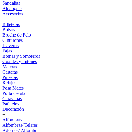
Sandalias
Alpargatas
Accesorios
+
Billeteras
Bolsos
Broche de Pelo
Cinturones
Llaveros
Fajas
Boinas y Sombreros
Guantes y mitones
Materas
Carteras
Pulseras
Relojes
Posa Mates
Porta Celular
Caravanas
Pañuelos
Decoración
+
Alfombras
Alfombras/ Telares
Adornos/ Alfombras