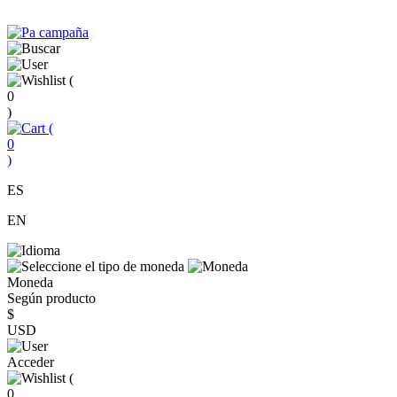
(
0
)
(
0
)
ES
EN
Moneda
Según producto
$
USD
Acceder
(
0