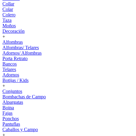
Collar
Colar
Colero
Taza
Moños
Decoración
+
Alfombras
Alfombras/ Telares
Adornos/ Alfombras
Porta Retrato
Bancos
Telares
Adornos
Botijas / Kids
+
Conjuntos
Bombachas de Campo
Alpargatas
Boina
Fajas
Ponchos
Pantuflas
Caballos y Campo
+