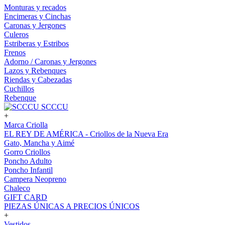
Monturas y recados
Encimeras y Cinchas
Caronas y Jergones
Culeros
Estriberas y Estribos
Frenos
Adorno / Caronas y Jergones
Lazos y Rebenques
Riendas y Cabezadas
Cuchillos
Rebenque
SCCCU
+
Marca Criolla
EL REY DE AMÉRICA - Criollos de la Nueva Era
Gato, Mancha y Aimé
Gorro Criollos
Poncho Adulto
Poncho Infantil
Campera Neopreno
Chaleco
GIFT CARD
PIEZAS ÚNICAS A PRECIOS ÚNICOS
+
Vestidos