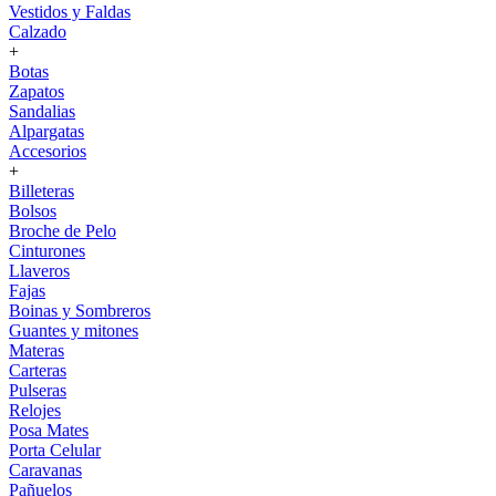
Vestidos y Faldas
Calzado
+
Botas
Zapatos
Sandalias
Alpargatas
Accesorios
+
Billeteras
Bolsos
Broche de Pelo
Cinturones
Llaveros
Fajas
Boinas y Sombreros
Guantes y mitones
Materas
Carteras
Pulseras
Relojes
Posa Mates
Porta Celular
Caravanas
Pañuelos