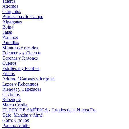
Telares
Adornos
Conjuntos
Bombachas de Campo
Alpargatas
Boina
Fajas
Ponchos
Pantuflas
Monturas y recados
Encimeras y Cinchas
Caronas y Jergones
Culeros
Estriberas y Estribos
Frenos
Adorno / Caronas y Jergones
Lazos y Rebenques
Riendas y Cabezadas
Cuchillos
Rebenque
Marca Criolla
EL REY DE AMÉRICA - Criollos de la Nueva Era
Gato, Mancha y Aimé
Gorro Criollos
Poncho Adulto