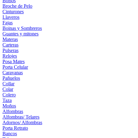
Bolsos
Broche de Pelo
Cinturones
Llaveros
Fajas
Boinas y Sombreros
Guantes y mitones
Materas
Carteras
Pulseras
Relojes
Posa Mates
Porta Celular
Caravanas
Pañuelos
Collar
Colar
Colero
Taza
Moños
Alfombras
Alfombras/ Telares
Adornos/ Alfombras
Porta Retrato
Bancos