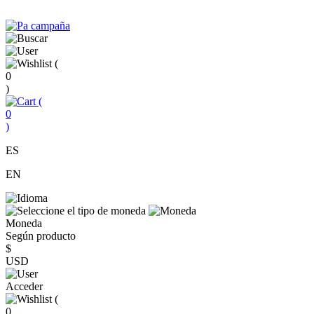
(
0
)
(
0
)
ES
EN
Moneda
Según producto
$
USD
Acceder
(
0