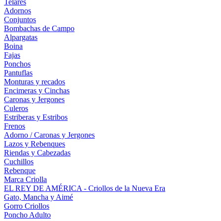
Telares
Adornos
Conjuntos
Bombachas de Campo
Alpargatas
Boina
Fajas
Ponchos
Pantuflas
Monturas y recados
Encimeras y Cinchas
Caronas y Jergones
Culeros
Estriberas y Estribos
Frenos
Adorno / Caronas y Jergones
Lazos y Rebenques
Riendas y Cabezadas
Cuchillos
Rebenque
Marca Criolla
EL REY DE AMÉRICA - Criollos de la Nueva Era
Gato, Mancha y Aimé
Gorro Criollos
Poncho Adulto