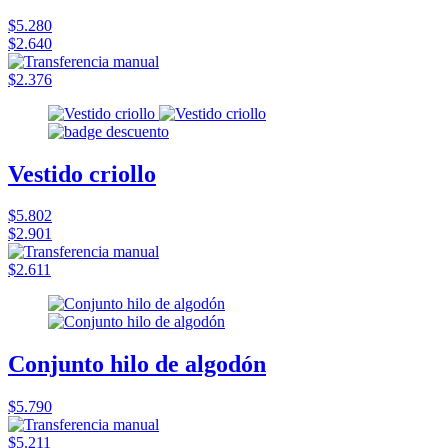
$5.280
$2.640
$2.376
Vestido criollo
$5.802
$2.901
$2.611
Conjunto hilo de algodón
$5.790
$5.211