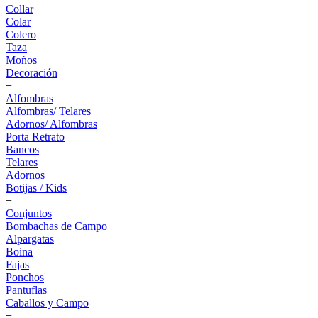
Collar
Colar
Colero
Taza
Moños
Decoración
+
Alfombras
Alfombras/ Telares
Adornos/ Alfombras
Porta Retrato
Bancos
Telares
Adornos
Botijas / Kids
+
Conjuntos
Bombachas de Campo
Alpargatas
Boina
Fajas
Ponchos
Pantuflas
Caballos y Campo
+