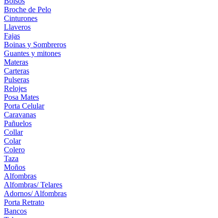
Bolsos
Broche de Pelo
Cinturones
Llaveros
Fajas
Boinas y Sombreros
Guantes y mitones
Materas
Carteras
Pulseras
Relojes
Posa Mates
Porta Celular
Caravanas
Pañuelos
Collar
Colar
Colero
Taza
Moños
Alfombras
Alfombras/ Telares
Adornos/ Alfombras
Porta Retrato
Bancos