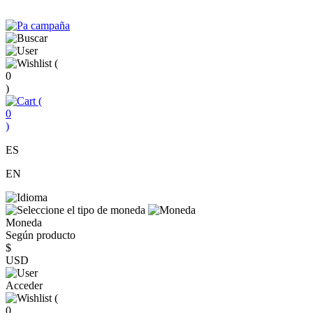
(
0
)
(
0
)
ES
EN
Moneda
Según producto
$
USD
Acceder
(
0