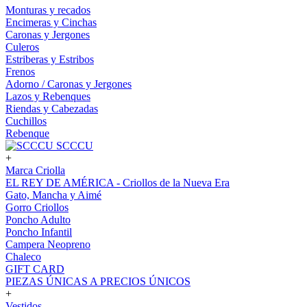
Monturas y recados
Encimeras y Cinchas
Caronas y Jergones
Culeros
Estriberas y Estribos
Frenos
Adorno / Caronas y Jergones
Lazos y Rebenques
Riendas y Cabezadas
Cuchillos
Rebenque
SCCCU
+
Marca Criolla
EL REY DE AMÉRICA - Criollos de la Nueva Era
Gato, Mancha y Aimé
Gorro Criollos
Poncho Adulto
Poncho Infantil
Campera Neopreno
Chaleco
GIFT CARD
PIEZAS ÚNICAS A PRECIOS ÚNICOS
+
Vestidos