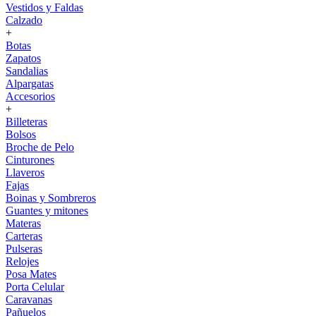
Vestidos y Faldas
Calzado
+
Botas
Zapatos
Sandalias
Alpargatas
Accesorios
+
Billeteras
Bolsos
Broche de Pelo
Cinturones
Llaveros
Fajas
Boinas y Sombreros
Guantes y mitones
Materas
Carteras
Pulseras
Relojes
Posa Mates
Porta Celular
Caravanas
Pañuelos