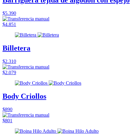
Barriguera tejida de algodón con espejo
$5.390
$4.851
Billetera
$2.310
$2.079
Body Criollos
$890
$801