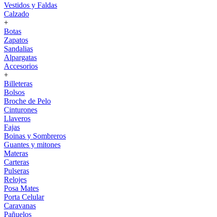
Vestidos y Faldas
Calzado
+
Botas
Zapatos
Sandalias
Alpargatas
Accesorios
+
Billeteras
Bolsos
Broche de Pelo
Cinturones
Llaveros
Fajas
Boinas y Sombreros
Guantes y mitones
Materas
Carteras
Pulseras
Relojes
Posa Mates
Porta Celular
Caravanas
Pañuelos