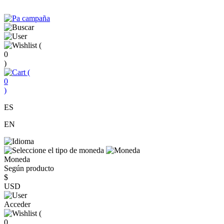
(
0
)
(
0
)
ES
EN
Moneda
Según producto
$
USD
Acceder
(
0