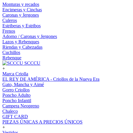
Monturas y recados
Encimeras y Cinchas
Caronas y Jergones
Culeros
Estriberas y Estribos
Frenos
Adorno / Caronas y Jergones
Lazos y Rebenques
Riendas y Cabezadas
Cuchillos
Rebenque
SCCCU
+
Marca Criolla
EL REY DE AMÉRICA - Criollos de la Nueva Era
Gato, Mancha y Aimé
Gorro Criollos
Poncho Adulto
Poncho Infantil
Campera Neopreno
Chaleco
GIFT CARD
PIEZAS ÚNICAS A PRECIOS ÚNICOS
+
Vestidos