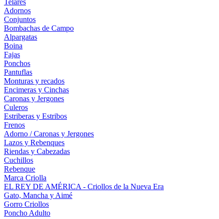
Telares
Adornos
Conjuntos
Bombachas de Campo
Alpargatas
Boina
Fajas
Ponchos
Pantuflas
Monturas y recados
Encimeras y Cinchas
Caronas y Jergones
Culeros
Estriberas y Estribos
Frenos
Adorno / Caronas y Jergones
Lazos y Rebenques
Riendas y Cabezadas
Cuchillos
Rebenque
Marca Criolla
EL REY DE AMÉRICA - Criollos de la Nueva Era
Gato, Mancha y Aimé
Gorro Criollos
Poncho Adulto