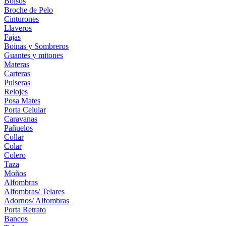
Bolsos
Broche de Pelo
Cinturones
Llaveros
Fajas
Boinas y Sombreros
Guantes y mitones
Materas
Carteras
Pulseras
Relojes
Posa Mates
Porta Celular
Caravanas
Pañuelos
Collar
Colar
Colero
Taza
Moños
Alfombras
Alfombras/ Telares
Adornos/ Alfombras
Porta Retrato
Bancos