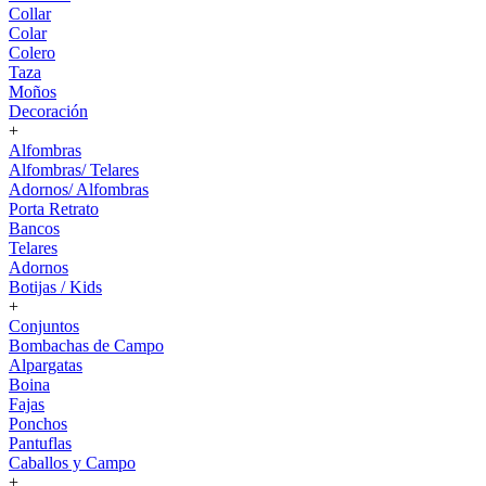
Collar
Colar
Colero
Taza
Moños
Decoración
+
Alfombras
Alfombras/ Telares
Adornos/ Alfombras
Porta Retrato
Bancos
Telares
Adornos
Botijas / Kids
+
Conjuntos
Bombachas de Campo
Alpargatas
Boina
Fajas
Ponchos
Pantuflas
Caballos y Campo
+